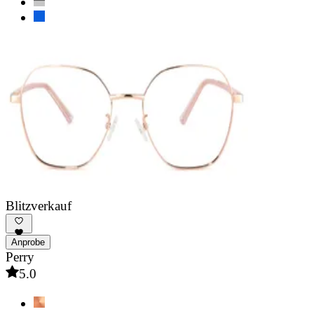
Blitzverkauf
Anprobe
Perry
5.0