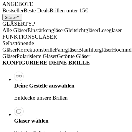
ANGEBOTE
Bestseller
Beste Deals
Brillen unter 15€
Gläser
GLÄSERTYP
Alle Gläser
Einstärkengläser
Gleitsichtgläser
Lesegläser
FUNKTIONSGLÄSER
Selbsttönende
Gläser
Korrektionsbrille
Fahrgläser
Blaufiltergläser
Hochind
Gläser
Polarisierte Gläser
Getönte Gläser
KONFIGURIERE DEINE BRILLE
Deine Gestelle auswählen
Entdecke unsere Brillen
Gläser wählen