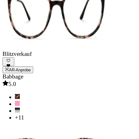
Blitzverkauf
AR-Anprobe
Babbage
5.0
+11