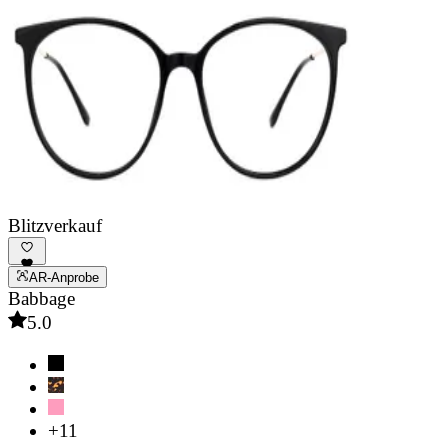
Blitzverkauf
AR-Anprobe
Babbage
5.0
+11