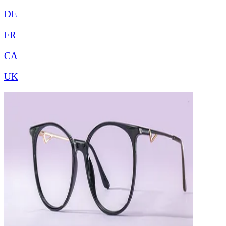
DE
FR
CA
UK