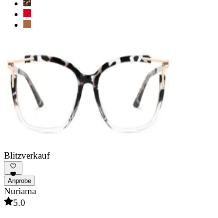
Blitzverkauf
Anprobe
Nuriama
5.0