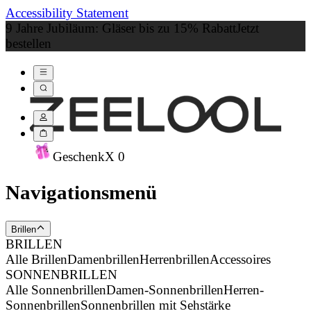
Accessibility Statement
9 Jahre Jubiläum: Gläser bis zu 15% Rabatt
Jetzt
bestellen
Geschenk
X
0
Navigationsmenü
Brillen
BRILLEN
Alle Brillen
Damenbrillen
Herrenbrillen
Accessoires
SONNENBRILLEN
Alle Sonnenbrillen
Damen-Sonnenbrillen
Herren-
Sonnenbrillen
Sonnenbrillen mit Sehstärke