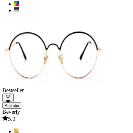
Bestseller
Anprobe
Beverly
5.0