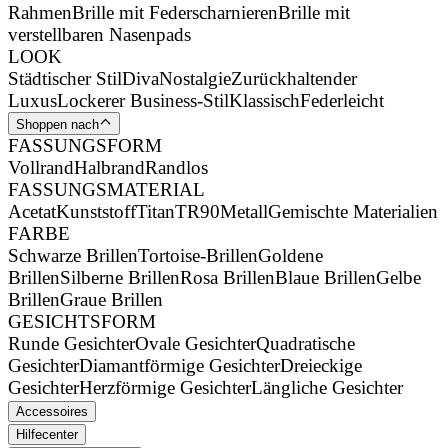
Rahmen
Brille mit Federscharnieren
Brille mit
verstellbaren Nasenpads
LOOK
Städtischer Stil
Diva
Nostalgie
Zurückhaltender
Luxus
Lockerer Business-Stil
Klassisch
Federleicht
Shoppen nach
FASSUNGSFORM
Vollrand
Halbrand
Randlos
FASSUNGSMATERIAL
Acetat
Kunststoff
Titan
TR90
Metall
Gemischte Materialien
FARBE
Schwarze Brillen
Tortoise-Brillen
Goldene
Brillen
Silberne Brillen
Rosa Brillen
Blaue Brillen
Gelbe
Brillen
Graue Brillen
GESICHTSFORM
Runde Gesichter
Ovale Gesichter
Quadratische
Gesichter
Diamantförmige Gesichter
Dreieckige
Gesichter
Herzförmige Gesichter
Längliche Gesichter
Accessoires
Hilfecenter