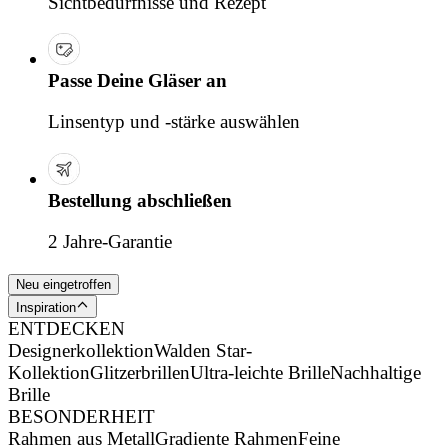
Sichtbedürfnisse und Rezept
Passe Deine Gläser an
Linsentyp und -stärke auswählen
Bestellung abschließen
2 Jahre-Garantie
Neu eingetroffen
Inspiration
ENTDECKEN
Designerkollektion
Walden Star-
Kollektion
Glitzerbrillen
Ultra-leichte Brille
Nachhaltige
Brille
BESONDERHEIT
Rahmen aus Metall
Gradiente Rahmen
Feine