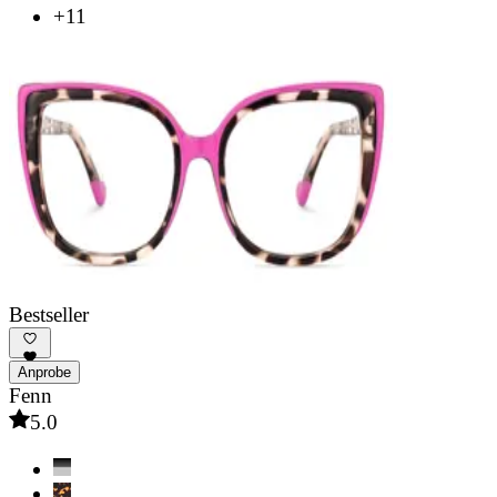
+11
Bestseller
Anprobe
Fenn
5.0