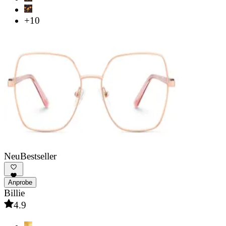
+10
Neu
Bestseller
Anprobe
Billie
4.9