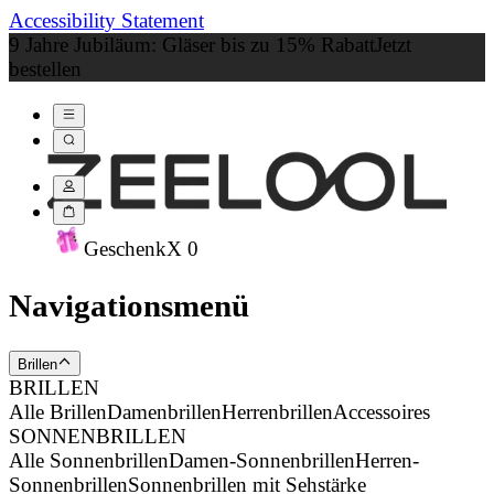
Accessibility Statement
9 Jahre Jubiläum: Gläser bis zu 15% Rabatt
Jetzt
bestellen
Geschenk
X
0
Navigationsmenü
Brillen
BRILLEN
Alle Brillen
Damenbrillen
Herrenbrillen
Accessoires
SONNENBRILLEN
Alle Sonnenbrillen
Damen-Sonnenbrillen
Herren-
Sonnenbrillen
Sonnenbrillen mit Sehstärke