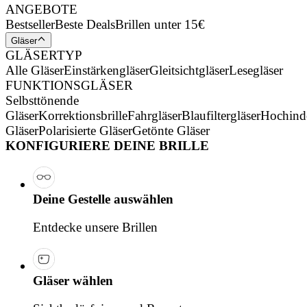
ANGEBOTE
Bestseller
Beste Deals
Brillen unter 15€
Gläser
GLÄSERTYP
Alle Gläser
Einstärkengläser
Gleitsichtgläser
Lesegläser
FUNKTIONSGLÄSER
Selbsttönende
Gläser
Korrektionsbrille
Fahrgläser
Blaufiltergläser
Hochind
Gläser
Polarisierte Gläser
Getönte Gläser
KONFIGURIERE DEINE BRILLE
Deine Gestelle auswählen
Entdecke unsere Brillen
Gläser wählen