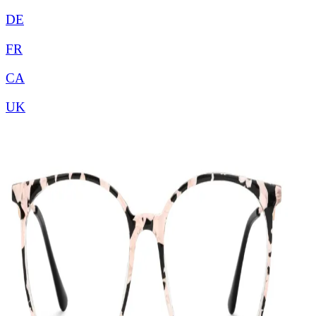
DE
FR
CA
UK