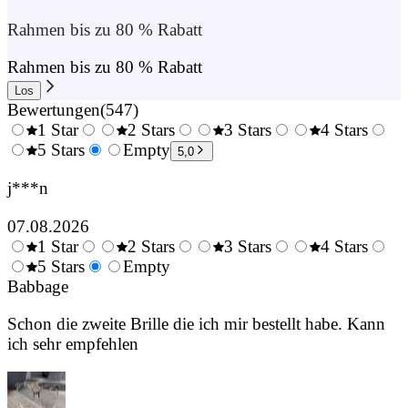
Rahmen bis zu 80 % Rabatt
Rahmen bis zu 80 % Rabatt
Los
Bewertungen
(
547
)
1 Star
2 Stars
3 Stars
4 Stars
0.5
5 Stars
1.5
Empty
2.5
3.5
4.
5,0
Stars
Stars
Stars
Stars
Sta
j***n
07.08.2026
1 Star
2 Stars
3 Stars
4 Stars
0.5
5 Stars
1.5
Empty
2.5
3.5
4.
Stars
Babbage
Stars
Stars
Stars
Sta
Schon die zweite Brille die ich mir bestellt habe. Kann
ich sehr empfehlen