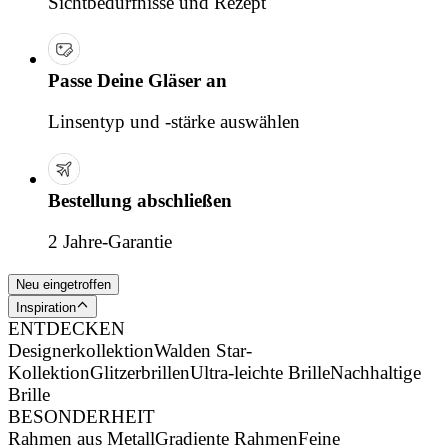
Sichtbedürfnisse und Rezept
Passe Deine Gläser an
Linsentyp und -stärke auswählen
Bestellung abschließen
2 Jahre-Garantie
Neu eingetroffen
Inspiration
ENTDECKEN
Designerkollektion
Walden Star-
Kollektion
Glitzerbrillen
Ultra-leichte Brille
Nachhaltige
Brille
BESONDERHEIT
Rahmen aus Metall
Gradiente Rahmen
Feine