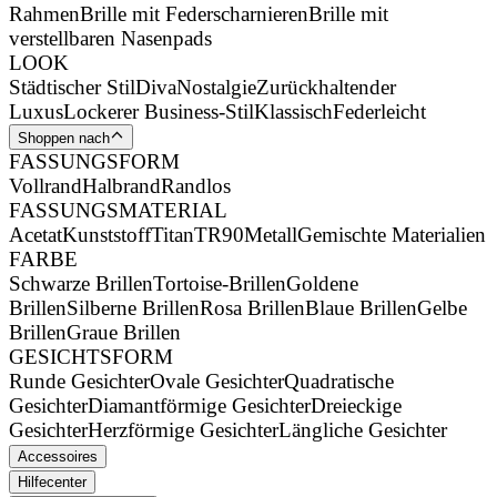
Rahmen
Brille mit Federscharnieren
Brille mit
verstellbaren Nasenpads
LOOK
Städtischer Stil
Diva
Nostalgie
Zurückhaltender
Luxus
Lockerer Business-Stil
Klassisch
Federleicht
Shoppen nach
FASSUNGSFORM
Vollrand
Halbrand
Randlos
FASSUNGSMATERIAL
Acetat
Kunststoff
Titan
TR90
Metall
Gemischte Materialien
FARBE
Schwarze Brillen
Tortoise-Brillen
Goldene
Brillen
Silberne Brillen
Rosa Brillen
Blaue Brillen
Gelbe
Brillen
Graue Brillen
GESICHTSFORM
Runde Gesichter
Ovale Gesichter
Quadratische
Gesichter
Diamantförmige Gesichter
Dreieckige
Gesichter
Herzförmige Gesichter
Längliche Gesichter
Accessoires
Hilfecenter