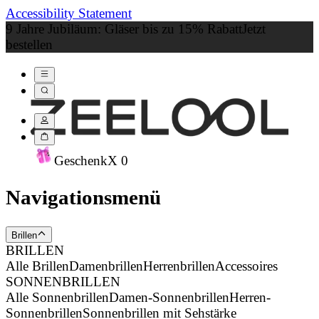
Accessibility Statement
9 Jahre Jubiläum: Gläser bis zu 15% Rabatt
Jetzt
bestellen
Geschenk
X
0
Navigationsmenü
Brillen
BRILLEN
Alle Brillen
Damenbrillen
Herrenbrillen
Accessoires
SONNENBRILLEN
Alle Sonnenbrillen
Damen-Sonnenbrillen
Herren-
Sonnenbrillen
Sonnenbrillen mit Sehstärke