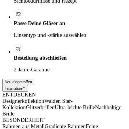
Sichtbedürfnisse und Rezept
Passe Deine Gläser an
Linsentyp und -stärke auswählen
Bestellung abschließen
2 Jahre-Garantie
Neu eingetroffen
Inspiration
ENTDECKEN
Designerkollektion
Walden Star-
Kollektion
Glitzerbrillen
Ultra-leichte Brille
Nachhaltige
Brille
BESONDERHEIT
Rahmen aus Metall
Gradiente Rahmen
Feine