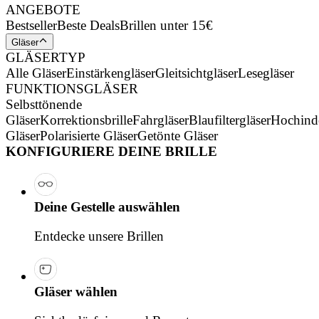
ANGEBOTE
Bestseller
Beste Deals
Brillen unter 15€
Gläser
GLÄSERTYP
Alle Gläser
Einstärkengläser
Gleitsichtgläser
Lesegläser
FUNKTIONSGLÄSER
Selbsttönende
Gläser
Korrektionsbrille
Fahrgläser
Blaufiltergläser
Hochind
Gläser
Polarisierte Gläser
Getönte Gläser
KONFIGURIERE DEINE BRILLE
Deine Gestelle auswählen
Entdecke unsere Brillen
Gläser wählen