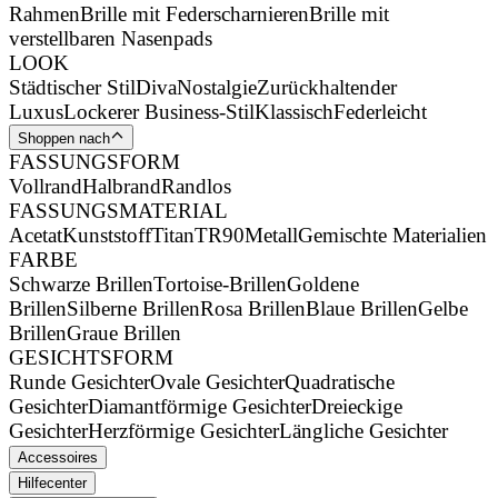
Rahmen
Brille mit Federscharnieren
Brille mit
verstellbaren Nasenpads
LOOK
Städtischer Stil
Diva
Nostalgie
Zurückhaltender
Luxus
Lockerer Business-Stil
Klassisch
Federleicht
Shoppen nach
FASSUNGSFORM
Vollrand
Halbrand
Randlos
FASSUNGSMATERIAL
Acetat
Kunststoff
Titan
TR90
Metall
Gemischte Materialien
FARBE
Schwarze Brillen
Tortoise-Brillen
Goldene
Brillen
Silberne Brillen
Rosa Brillen
Blaue Brillen
Gelbe
Brillen
Graue Brillen
GESICHTSFORM
Runde Gesichter
Ovale Gesichter
Quadratische
Gesichter
Diamantförmige Gesichter
Dreieckige
Gesichter
Herzförmige Gesichter
Längliche Gesichter
Accessoires
Hilfecenter