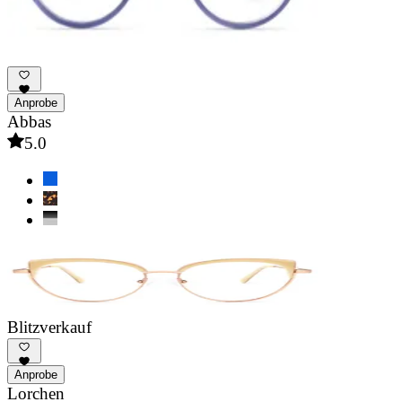
Anprobe
Abbas
5.0
Blitzverkauf
Anprobe
Lorchen