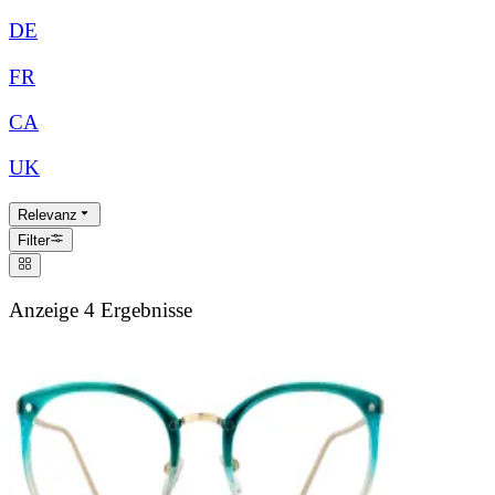
DE
FR
CA
UK
Relevanz
Filter
Anzeige 4 Ergebnisse