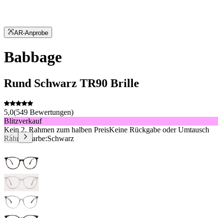
AR-Anprobe
Babbage
Rund
Schwarz
TR90
Brille
5,0
(
549
Bewertungen
)
Blitzverkauf
Kein 2. Rahmen zum halben Preis
Keine Rückgabe oder Umtausch
Rahmenfarbe:
Schwarz