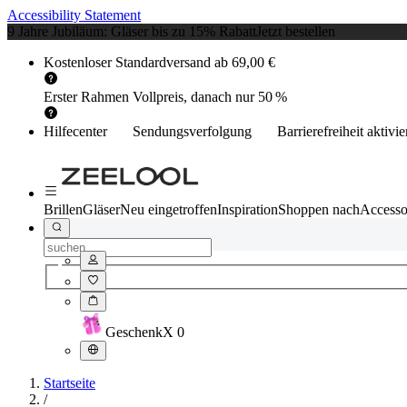
Accessibility Statement
9 Jahre Jubiläum: Gläser bis zu 15% Rabatt
Jetzt bestellen
Kostenloser Standardversand ab 69,00 €
Erster Rahmen Vollpreis, danach nur 50 %
Hilfecenter
Sendungsverfolgung
Barrierefreiheit aktivi
Brillen
Gläser
Neu eingetroffen
Inspiration
Shoppen nach
Accesso
Geschenk
X
0
Startseite
/