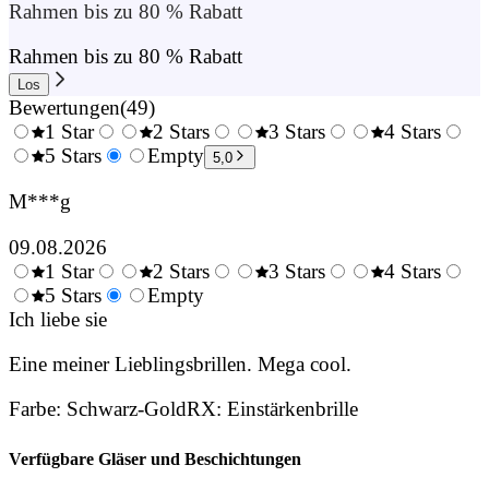
Rahmen bis zu 80 % Rabatt
Rahmen bis zu 80 % Rabatt
Los
Bewertungen
(
49
)
1 Star
2 Stars
3 Stars
4 Stars
0.5
5 Stars
1.5
Empty
2.5
3.5
4.
5,0
Stars
Stars
Stars
Stars
Sta
M***g
09.08.2026
1 Star
2 Stars
3 Stars
4 Stars
0.5
5 Stars
1.5
Empty
2.5
3.5
4.
Stars
Ich liebe sie
Stars
Stars
Stars
Sta
Eine meiner Lieblingsbrillen. Mega cool.
Farbe
:
Schwarz-Gold
RX
:
Einstärkenbrille
Verfügbare Gläser und Beschichtungen