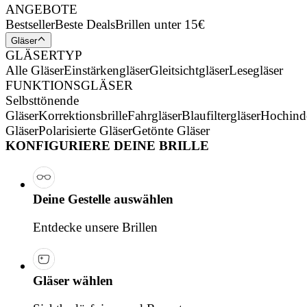
ANGEBOTE
Bestseller
Beste Deals
Brillen unter 15€
Gläser
GLÄSERTYP
Alle Gläser
Einstärkengläser
Gleitsichtgläser
Lesegläser
FUNKTIONSGLÄSER
Selbsttönende
Gläser
Korrektionsbrille
Fahrgläser
Blaufiltergläser
Hochind
Gläser
Polarisierte Gläser
Getönte Gläser
KONFIGURIERE DEINE BRILLE
Deine Gestelle auswählen
Entdecke unsere Brillen
Gläser wählen