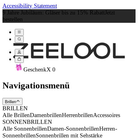
Accessibility Statement
9 Jahre Jubiläum: Gläser bis zu 15% Rabatt
Jetzt
bestellen
Geschenk
X
0
Navigationsmenü
Brillen
BRILLEN
Alle Brillen
Damenbrillen
Herrenbrillen
Accessoires
SONNENBRILLEN
Alle Sonnenbrillen
Damen-Sonnenbrillen
Herren-
Sonnenbrillen
Sonnenbrillen mit Sehstärke