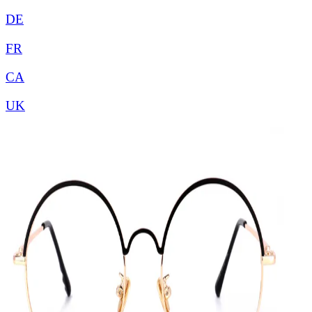
DE
FR
CA
UK