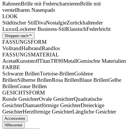
Rahmen
Brille mit Federscharnieren
Brille mit
verstellbaren Nasenpads
LOOK
Städtischer Stil
Diva
Nostalgie
Zurückhaltender
Luxus
Lockerer Business-Stil
Klassisch
Federleicht
Shoppen nach
FASSUNGSFORM
Vollrand
Halbrand
Randlos
FASSUNGSMATERIAL
Acetat
Kunststoff
Titan
TR90
Metall
Gemischte Materialien
FARBE
Schwarze Brillen
Tortoise-Brillen
Goldene
Brillen
Silberne Brillen
Rosa Brillen
Blaue Brillen
Gelbe
Brillen
Graue Brillen
GESICHTSFORM
Runde Gesichter
Ovale Gesichter
Quadratische
Gesichter
Diamantförmige Gesichter
Dreieckige
Gesichter
Herzförmige Gesichter
Längliche Gesichter
Accessoires
Hilfecenter