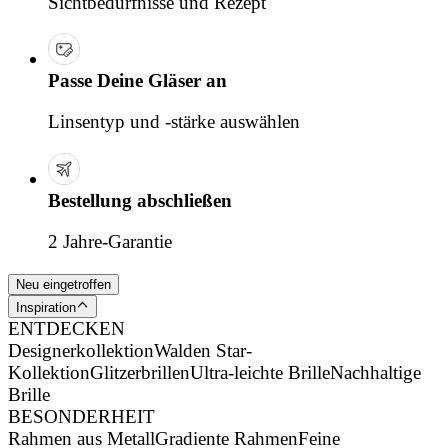
Sichtbedürfnisse und Rezept
Passe Deine Gläser an
Linsentyp und -stärke auswählen
Bestellung abschließen
2 Jahre-Garantie
Neu eingetroffen
Inspiration
ENTDECKEN
Designerkollektion
Walden Star-
Kollektion
Glitzerbrillen
Ultra-leichte Brille
Nachhaltige
Brille
BESONDERHEIT
Rahmen aus Metall
Gradiente Rahmen
Feine