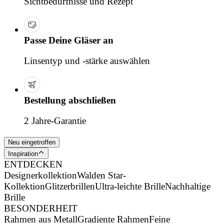
Sichtbedürfnisse und Rezept
Passe Deine Gläser an
Linsentyp und -stärke auswählen
Bestellung abschließen
2 Jahre-Garantie
Neu eingetroffen
Inspiration
ENTDECKEN
Designerkollektion
Walden Star-
Kollektion
Glitzerbrillen
Ultra-leichte Brille
Nachhaltige
Brille
BESONDERHEIT
Rahmen aus Metall
Gradiente Rahmen
Feine