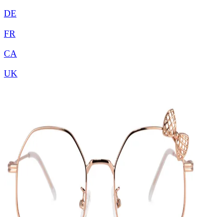
DE
FR
CA
UK