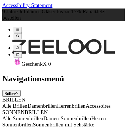
Accessibility Statement
9 Jahre Jubiläum: Gläser bis zu 15% Rabatt
Jetzt
bestellen
Geschenk
X
0
Navigationsmenü
Brillen
BRILLEN
Alle Brillen
Damenbrillen
Herrenbrillen
Accessoires
SONNENBRILLEN
Alle Sonnenbrillen
Damen-Sonnenbrillen
Herren-
Sonnenbrillen
Sonnenbrillen mit Sehstärke