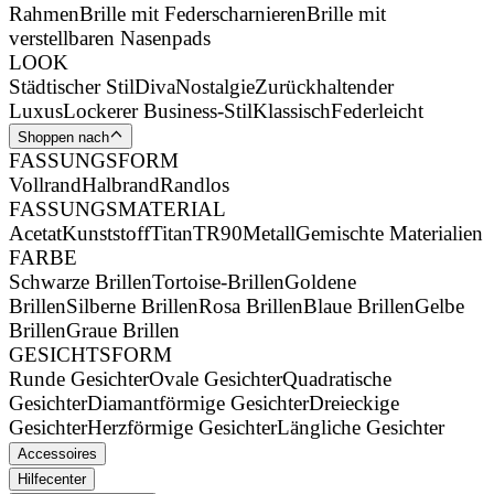
Rahmen
Brille mit Federscharnieren
Brille mit
verstellbaren Nasenpads
LOOK
Städtischer Stil
Diva
Nostalgie
Zurückhaltender
Luxus
Lockerer Business-Stil
Klassisch
Federleicht
Shoppen nach
FASSUNGSFORM
Vollrand
Halbrand
Randlos
FASSUNGSMATERIAL
Acetat
Kunststoff
Titan
TR90
Metall
Gemischte Materialien
FARBE
Schwarze Brillen
Tortoise-Brillen
Goldene
Brillen
Silberne Brillen
Rosa Brillen
Blaue Brillen
Gelbe
Brillen
Graue Brillen
GESICHTSFORM
Runde Gesichter
Ovale Gesichter
Quadratische
Gesichter
Diamantförmige Gesichter
Dreieckige
Gesichter
Herzförmige Gesichter
Längliche Gesichter
Accessoires
Hilfecenter