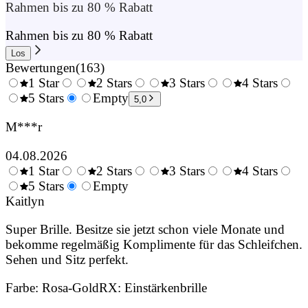
Rahmen bis zu 80 % Rabatt
Rahmen bis zu 80 % Rabatt
Los
Bewertungen
(
163
)
1 Star
2 Stars
3 Stars
4 Stars
0.5
5 Stars
1.5
Empty
2.5
3.5
4.
5,0
Stars
Stars
Stars
Stars
Sta
M***r
04.08.2026
1 Star
2 Stars
3 Stars
4 Stars
0.5
5 Stars
1.5
Empty
2.5
3.5
4.
Stars
Kaitlyn
Stars
Stars
Stars
Sta
Super Brille. Besitze sie jetzt schon viele Monate und
bekomme regelmäßig Komplimente für das Schleifchen.
Sehen und Sitz perfekt.
Farbe
:
Rosa-Gold
RX
:
Einstärkenbrille