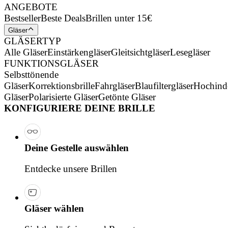
ANGEBOTE
Bestseller
Beste Deals
Brillen unter 15€
Gläser
GLÄSERTYP
Alle Gläser
Einstärkengläser
Gleitsichtgläser
Lesegläser
FUNKTIONSGLÄSER
Selbsttönende
Gläser
Korrektionsbrille
Fahrgläser
Blaufiltergläser
Hochind
Gläser
Polarisierte Gläser
Getönte Gläser
KONFIGURIERE DEINE BRILLE
Deine Gestelle auswählen
Entdecke unsere Brillen
Gläser wählen