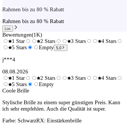
Rahmen bis zu 80 % Rabatt
Rahmen bis zu 80 % Rabatt
Los
Bewertungen
(
1K
)
1 Star
2 Stars
3 Stars
4 Stars
0.5
5 Stars
1.5
Empty
2.5
3.5
4.
5,0
Stars
Stars
Stars
Stars
Sta
j***4
08.08.2026
1 Star
2 Stars
3 Stars
4 Stars
0.5
5 Stars
1.5
Empty
2.5
3.5
4.
Stars
Coole Brille
Stars
Stars
Stars
Sta
Stylische Brille zu einem super günstigen Preis. Kann
ich sehr empfehlen. Auch die Qualität ist super.
Farbe
:
Schwarz
RX
:
Einstärkenbrille