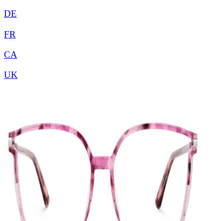
DE
FR
CA
UK