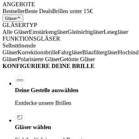
ANGEBOTE
Bestseller
Beste Deals
Brillen unter 15€
Gläser
GLÄSERTYP
Alle Gläser
Einstärkengläser
Gleitsichtgläser
Lesegläser
FUNKTIONSGLÄSER
Selbsttönende
Gläser
Korrektionsbrille
Fahrgläser
Blaufiltergläser
Hochind
Gläser
Polarisierte Gläser
Getönte Gläser
KONFIGURIERE DEINE BRILLE
Deine Gestelle auswählen
Entdecke unsere Brillen
Gläser wählen