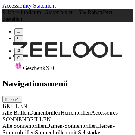
Accessibility Statement
9 Jahre Jubiläum: Gläser bis zu 15% Rabatt
Jetzt
bestellen
Geschenk
X
0
Navigationsmenü
Brillen
BRILLEN
Alle Brillen
Damenbrillen
Herrenbrillen
Accessoires
SONNENBRILLEN
Alle Sonnenbrillen
Damen-Sonnenbrillen
Herren-
Sonnenbrillen
Sonnenbrillen mit Sehstärke