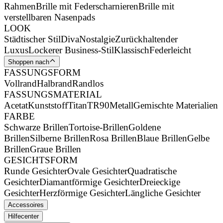
Rahmen
Brille mit Federscharnieren
Brille mit
verstellbaren Nasenpads
LOOK
Städtischer Stil
Diva
Nostalgie
Zurückhaltender
Luxus
Lockerer Business-Stil
Klassisch
Federleicht
Shoppen nach
FASSUNGSFORM
Vollrand
Halbrand
Randlos
FASSUNGSMATERIAL
Acetat
Kunststoff
Titan
TR90
Metall
Gemischte Materialien
FARBE
Schwarze Brillen
Tortoise-Brillen
Goldene
Brillen
Silberne Brillen
Rosa Brillen
Blaue Brillen
Gelbe
Brillen
Graue Brillen
GESICHTSFORM
Runde Gesichter
Ovale Gesichter
Quadratische
Gesichter
Diamantförmige Gesichter
Dreieckige
Gesichter
Herzförmige Gesichter
Längliche Gesichter
Accessoires
Hilfecenter