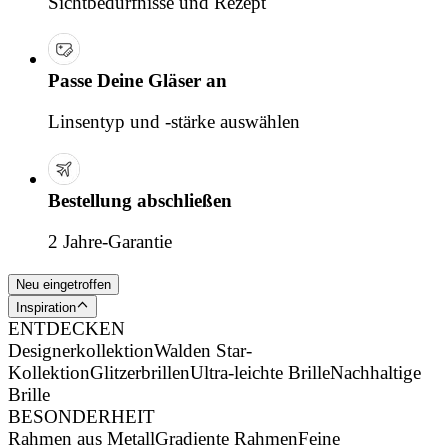
Sichtbedürfnisse und Rezept
Passe Deine Gläser an
Linsentyp und -stärke auswählen
Bestellung abschließen
2 Jahre-Garantie
Neu eingetroffen
Inspiration
ENTDECKEN
Designerkollektion
Walden Star-
Kollektion
Glitzerbrillen
Ultra-leichte Brille
Nachhaltige
Brille
BESONDERHEIT
Rahmen aus Metall
Gradiente Rahmen
Feine