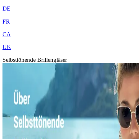
DE
FR
CA
UK
Selbsttönende Brillengläser