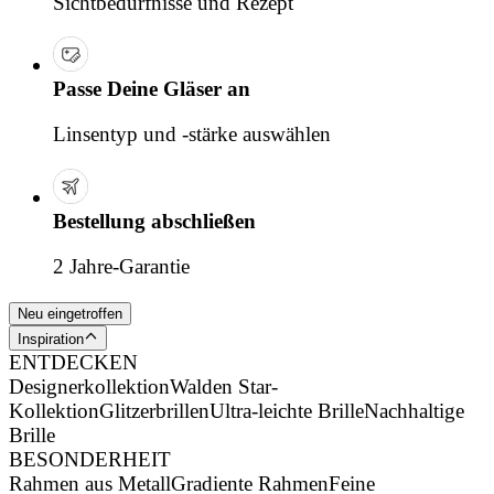
Sichtbedürfnisse und Rezept
Passe Deine Gläser an
Linsentyp und -stärke auswählen
Bestellung abschließen
2 Jahre-Garantie
Neu eingetroffen
Inspiration
ENTDECKEN
Designerkollektion
Walden Star-
Kollektion
Glitzerbrillen
Ultra-leichte Brille
Nachhaltige
Brille
BESONDERHEIT
Rahmen aus Metall
Gradiente Rahmen
Feine