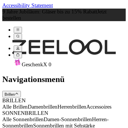
Accessibility Statement
9 Jahre Jubiläum: Gläser bis zu 15% Rabatt
Jetzt
bestellen
Geschenk
X
0
Navigationsmenü
Brillen
BRILLEN
Alle Brillen
Damenbrillen
Herrenbrillen
Accessoires
SONNENBRILLEN
Alle Sonnenbrillen
Damen-Sonnenbrillen
Herren-
Sonnenbrillen
Sonnenbrillen mit Sehstärke