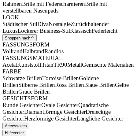
Rahmen
Brille mit Federscharnieren
Brille mit
verstellbaren Nasenpads
LOOK
Städtischer Stil
Diva
Nostalgie
Zurückhaltender
Luxus
Lockerer Business-Stil
Klassisch
Federleicht
Shoppen nach
FASSUNGSFORM
Vollrand
Halbrand
Randlos
FASSUNGSMATERIAL
Acetat
Kunststoff
Titan
TR90
Metall
Gemischte Materialien
FARBE
Schwarze Brillen
Tortoise-Brillen
Goldene
Brillen
Silberne Brillen
Rosa Brillen
Blaue Brillen
Gelbe
Brillen
Graue Brillen
GESICHTSFORM
Runde Gesichter
Ovale Gesichter
Quadratische
Gesichter
Diamantförmige Gesichter
Dreieckige
Gesichter
Herzförmige Gesichter
Längliche Gesichter
Accessoires
Hilfecenter