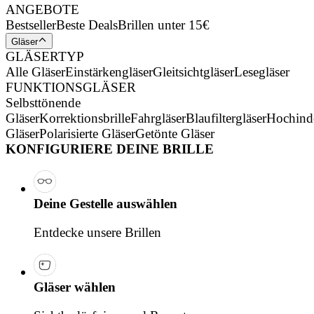
ANGEBOTE
Bestseller
Beste Deals
Brillen unter 15€
Gläser
GLÄSERTYP
Alle Gläser
Einstärkengläser
Gleitsichtgläser
Lesegläser
FUNKTIONSGLÄSER
Selbsttönende
Gläser
Korrektionsbrille
Fahrgläser
Blaufiltergläser
Hochind
Gläser
Polarisierte Gläser
Getönte Gläser
KONFIGURIERE DEINE BRILLE
Deine Gestelle auswählen
Entdecke unsere Brillen
Gläser wählen