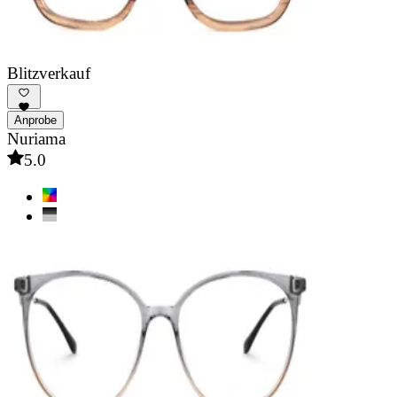
Blitzverkauf
Anprobe
Nuriama
5.0