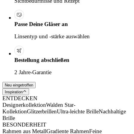
Sichtbedürfnisse und Rezept
Passe Deine Gläser an
Linsentyp und -stärke auswählen
Bestellung abschließen
2 Jahre-Garantie
Neu eingetroffen
Inspiration
ENTDECKEN
Designerkollektion
Walden Star-
Kollektion
Glitzerbrillen
Ultra-leichte Brille
Nachhaltige
Brille
BESONDERHEIT
Rahmen aus Metall
Gradiente Rahmen
Feine