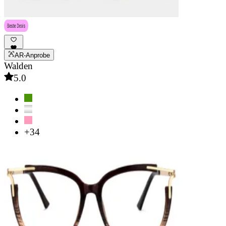
AR-Anprobe
Walden
5.0
+34