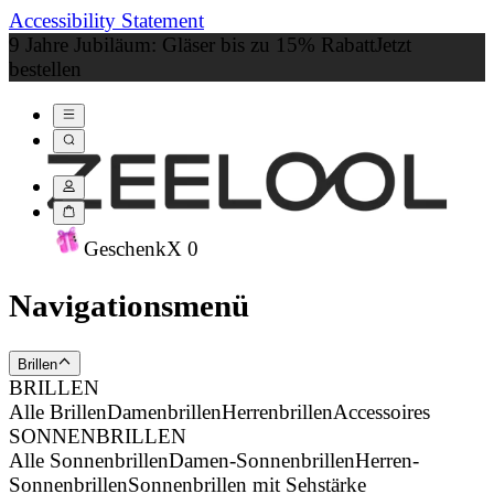
Accessibility Statement
9 Jahre Jubiläum: Gläser bis zu 15% Rabatt
Jetzt
bestellen
Geschenk
X
0
Navigationsmenü
Brillen
BRILLEN
Alle Brillen
Damenbrillen
Herrenbrillen
Accessoires
SONNENBRILLEN
Alle Sonnenbrillen
Damen-Sonnenbrillen
Herren-
Sonnenbrillen
Sonnenbrillen mit Sehstärke