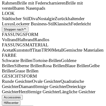
Rahmen
Brille mit Federscharnieren
Brille mit
verstellbaren Nasenpads
LOOK
Städtischer Stil
Diva
Nostalgie
Zurückhaltender
Luxus
Lockerer Business-Stil
Klassisch
Federleicht
Shoppen nach
FASSUNGSFORM
Vollrand
Halbrand
Randlos
FASSUNGSMATERIAL
Acetat
Kunststoff
Titan
TR90
Metall
Gemischte Materialien
FARBE
Schwarze Brillen
Tortoise-Brillen
Goldene
Brillen
Silberne Brillen
Rosa Brillen
Blaue Brillen
Gelbe
Brillen
Graue Brillen
GESICHTSFORM
Runde Gesichter
Ovale Gesichter
Quadratische
Gesichter
Diamantförmige Gesichter
Dreieckige
Gesichter
Herzförmige Gesichter
Längliche Gesichter
Accessoires
Hilfecenter