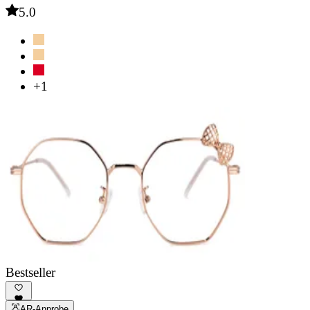
5.0
+1
Bestseller
AR-Anprobe