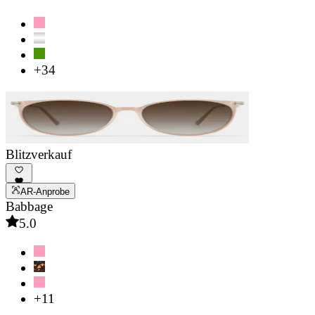
+34
Blitzverkauf
AR-Anprobe
Babbage
5.0
+11