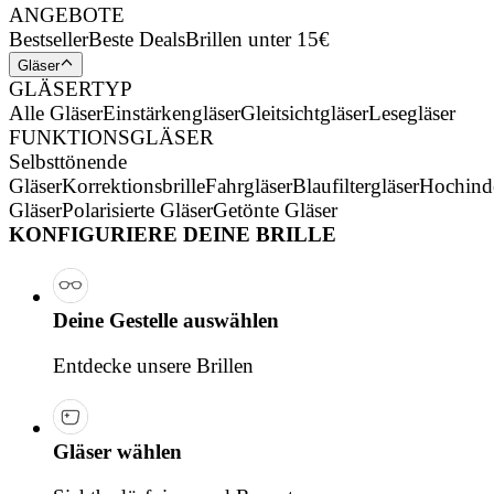
ANGEBOTE
Bestseller
Beste Deals
Brillen unter 15€
Gläser
GLÄSERTYP
Alle Gläser
Einstärkengläser
Gleitsichtgläser
Lesegläser
FUNKTIONSGLÄSER
Selbsttönende
Gläser
Korrektionsbrille
Fahrgläser
Blaufiltergläser
Hochind
Gläser
Polarisierte Gläser
Getönte Gläser
KONFIGURIERE DEINE BRILLE
Deine Gestelle auswählen
Entdecke unsere Brillen
Gläser wählen