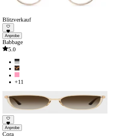
Blitzverkauf
Anprobe
Babbage
5.0
+11
Anprobe
Cora