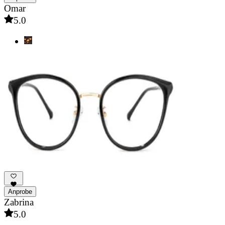
Omar
5.0
Anprobe
Zabrina
5.0