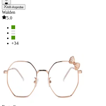
AR-Anprobe
Walden
5.0
+34