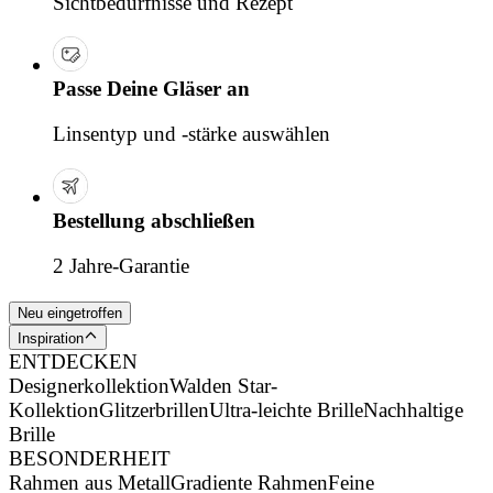
Sichtbedürfnisse und Rezept
Passe Deine Gläser an
Linsentyp und -stärke auswählen
Bestellung abschließen
2 Jahre-Garantie
Neu eingetroffen
Inspiration
ENTDECKEN
Designerkollektion
Walden Star-
Kollektion
Glitzerbrillen
Ultra-leichte Brille
Nachhaltige
Brille
BESONDERHEIT
Rahmen aus Metall
Gradiente Rahmen
Feine