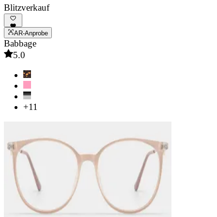
Blitzverkauf
AR-Anprobe
Babbage
5.0
+11