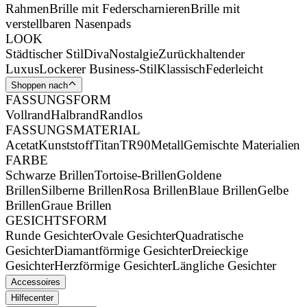
Rahmen
Brille mit Federscharnieren
Brille mit
verstellbaren Nasenpads
LOOK
Städtischer Stil
Diva
Nostalgie
Zurückhaltender
Luxus
Lockerer Business-Stil
Klassisch
Federleicht
Shoppen nach
FASSUNGSFORM
Vollrand
Halbrand
Randlos
FASSUNGSMATERIAL
Acetat
Kunststoff
Titan
TR90
Metall
Gemischte Materialien
FARBE
Schwarze Brillen
Tortoise-Brillen
Goldene
Brillen
Silberne Brillen
Rosa Brillen
Blaue Brillen
Gelbe
Brillen
Graue Brillen
GESICHTSFORM
Runde Gesichter
Ovale Gesichter
Quadratische
Gesichter
Diamantförmige Gesichter
Dreieckige
Gesichter
Herzförmige Gesichter
Längliche Gesichter
Accessoires
Hilfecenter