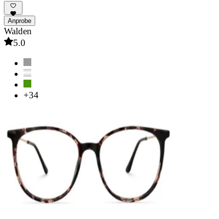
Anprobe
Walden
5.0
+34