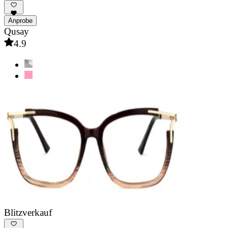
Anprobe
Qusay
4.9
Blitzverkauf