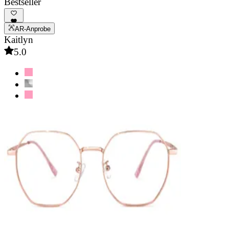
Bestseller
AR-Anprobe
Kaitlyn
5.0