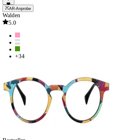
AR-Anprobe
Walden
5.0
+34