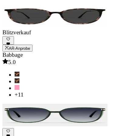
Blitzverkauf
AR-Anprobe
Babbage
5.0
+11