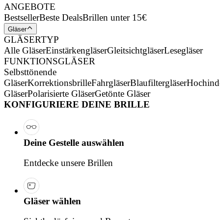
ANGEBOTE
Bestseller
Beste Deals
Brillen unter 15€
Gläser
GLÄSERTYP
Alle Gläser
Einstärkengläser
Gleitsichtgläser
Lesegläser
FUNKTIONSGLÄSER
Selbsttönende
Gläser
Korrektionsbrille
Fahrgläser
Blaufiltergläser
Hochind
Gläser
Polarisierte Gläser
Getönte Gläser
KONFIGURIERE DEINE BRILLE
Deine Gestelle auswählen
Entdecke unsere Brillen
Gläser wählen