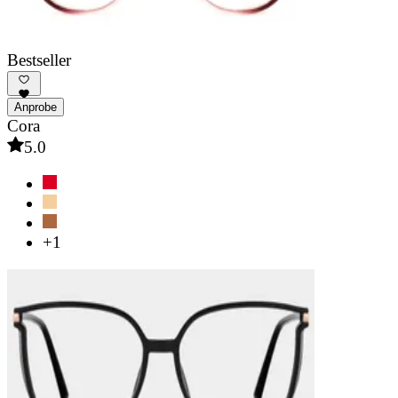
Bestseller
Anprobe
Cora
5.0
+1