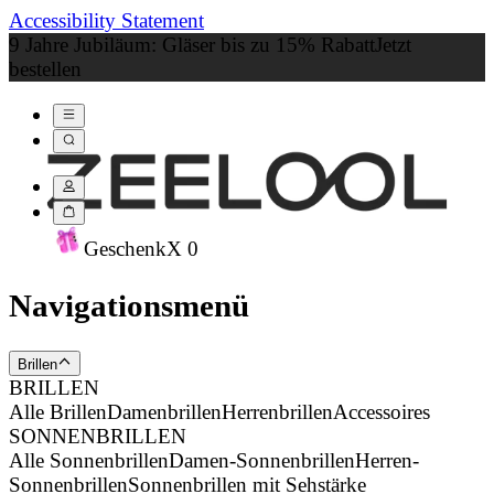
Accessibility Statement
9 Jahre Jubiläum: Gläser bis zu 15% Rabatt
Jetzt
bestellen
Geschenk
X
0
Navigationsmenü
Brillen
BRILLEN
Alle Brillen
Damenbrillen
Herrenbrillen
Accessoires
SONNENBRILLEN
Alle Sonnenbrillen
Damen-Sonnenbrillen
Herren-
Sonnenbrillen
Sonnenbrillen mit Sehstärke