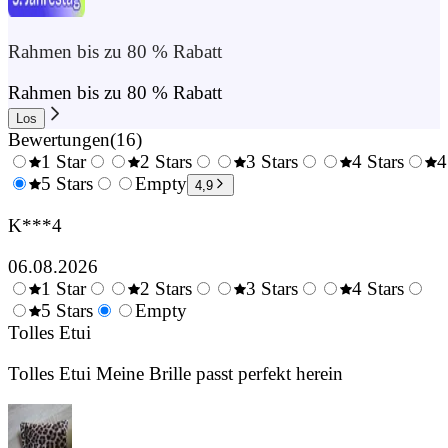
Rahmen bis zu 80 % Rabatt
Rahmen bis zu 80 % Rabatt
Los
Bewertungen
(
16
)
1 Star
2 Stars
3 Stars
4 Stars
4
0.5
5 Stars
1.5
Empty
2.5
3.5
4,9
Stars
Stars
Stars
Stars
K***4
06.08.2026
1 Star
2 Stars
3 Stars
4 Stars
0.5
5 Stars
1.5
Empty
2.5
3.5
4.
Stars
Tolles Etui
Stars
Stars
Stars
Sta
Tolles Etui Meine Brille passt perfekt herein