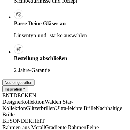
Sichtbedürfnisse und Rezept
Passe Deine Gläser an
Linsentyp und -stärke auswählen
Bestellung abschließen
2 Jahre-Garantie
Neu eingetroffen
Inspiration
ENTDECKEN
Designerkollektion
Walden Star-
Kollektion
Glitzerbrillen
Ultra-leichte Brille
Nachhaltige
Brille
BESONDERHEIT
Rahmen aus Metall
Gradiente Rahmen
Feine