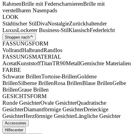
Rahmen
Brille mit Federscharnieren
Brille mit
verstellbaren Nasenpads
LOOK
Städtischer Stil
Diva
Nostalgie
Zurückhaltender
Luxus
Lockerer Business-Stil
Klassisch
Federleicht
Shoppen nach
FASSUNGSFORM
Vollrand
Halbrand
Randlos
FASSUNGSMATERIAL
Acetat
Kunststoff
Titan
TR90
Metall
Gemischte Materialien
FARBE
Schwarze Brillen
Tortoise-Brillen
Goldene
Brillen
Silberne Brillen
Rosa Brillen
Blaue Brillen
Gelbe
Brillen
Graue Brillen
GESICHTSFORM
Runde Gesichter
Ovale Gesichter
Quadratische
Gesichter
Diamantförmige Gesichter
Dreieckige
Gesichter
Herzförmige Gesichter
Längliche Gesichter
Accessoires
Hilfecenter