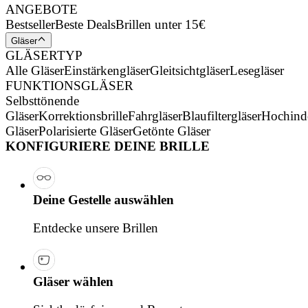
ANGEBOTE
Bestseller
Beste Deals
Brillen unter 15€
Gläser
GLÄSERTYP
Alle Gläser
Einstärkengläser
Gleitsichtgläser
Lesegläser
FUNKTIONSGLÄSER
Selbsttönende
Gläser
Korrektionsbrille
Fahrgläser
Blaufiltergläser
Hochind
Gläser
Polarisierte Gläser
Getönte Gläser
KONFIGURIERE DEINE BRILLE
Deine Gestelle auswählen
Entdecke unsere Brillen
Gläser wählen