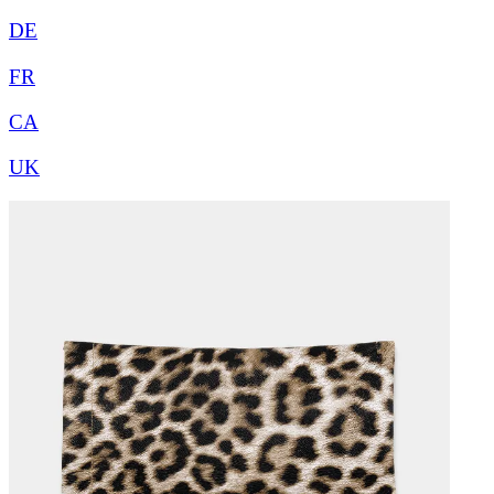
DE
FR
CA
UK