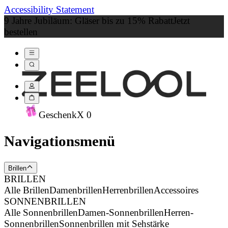
Accessibility Statement
9 Jahre Jubiläum: Gläser bis zu 15% Rabatt
Jetzt
bestellen
Geschenk
X
0
Navigationsmenü
Brillen
BRILLEN
Alle Brillen
Damenbrillen
Herrenbrillen
Accessoires
SONNENBRILLEN
Alle Sonnenbrillen
Damen-Sonnenbrillen
Herren-
Sonnenbrillen
Sonnenbrillen mit Sehstärke