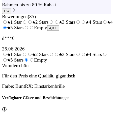
Rahmen bis zu 80 % Rabatt
Los
Bewertungen
(
85
)
1 Star
2 Stars
3 Stars
4 Stars
4
0.5
5 Stars
1.5
Empty
2.5
3.5
4,9
Stars
Stars
Stars
Stars
d***0
26.06.2026
1 Star
2 Stars
3 Stars
4 Stars
0.5
5 Stars
1.5
Empty
2.5
3.5
4.
Stars
Wunderschön
Stars
Stars
Stars
Sta
Für den Preis eine Qualität, gigantisch
Farbe
:
Bunt
RX
:
Einstärkenbrille
Verfügbare Gläser und Beschichtungen