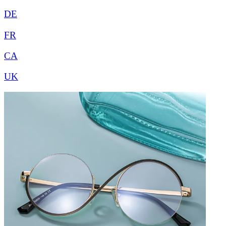
DE
FR
CA
UK