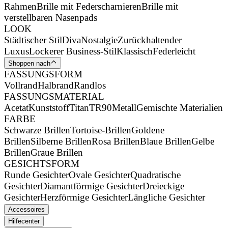
Rahmen
Brille mit Federscharnieren
Brille mit
verstellbaren Nasenpads
LOOK
Städtischer Stil
Diva
Nostalgie
Zurückhaltender
Luxus
Lockerer Business-Stil
Klassisch
Federleicht
Shoppen nach
FASSUNGSFORM
Vollrand
Halbrand
Randlos
FASSUNGSMATERIAL
Acetat
Kunststoff
Titan
TR90
Metall
Gemischte Materialien
FARBE
Schwarze Brillen
Tortoise-Brillen
Goldene
Brillen
Silberne Brillen
Rosa Brillen
Blaue Brillen
Gelbe
Brillen
Graue Brillen
GESICHTSFORM
Runde Gesichter
Ovale Gesichter
Quadratische
Gesichter
Diamantförmige Gesichter
Dreieckige
Gesichter
Herzförmige Gesichter
Längliche Gesichter
Accessoires
Hilfecenter