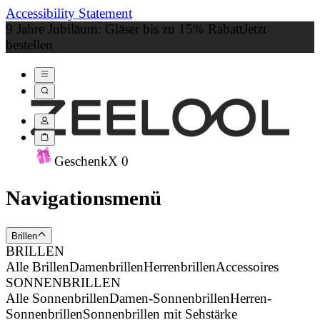
Accessibility Statement
9 Jahre Jubiläum: Gläser bis zu 15% Rabatt
Jetzt
bestellen
Geschenk
X
0
Navigationsmenü
Brillen
BRILLEN
Alle Brillen
Damenbrillen
Herrenbrillen
Accessoires
SONNENBRILLEN
Alle Sonnenbrillen
Damen-Sonnenbrillen
Herren-
Sonnenbrillen
Sonnenbrillen mit Sehstärke