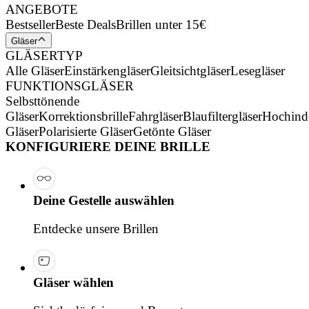
ANGEBOTE
Bestseller
Beste Deals
Brillen unter 15€
Gläser
GLÄSERTYP
Alle Gläser
Einstärkengläser
Gleitsichtgläser
Lesegläser
FUNKTIONSGLÄSER
Selbsttönende
Gläser
Korrektionsbrille
Fahrgläser
Blaufiltergläser
Hochind
Gläser
Polarisierte Gläser
Getönte Gläser
KONFIGURIERE DEINE BRILLE
Deine Gestelle auswählen
Entdecke unsere Brillen
Gläser wählen