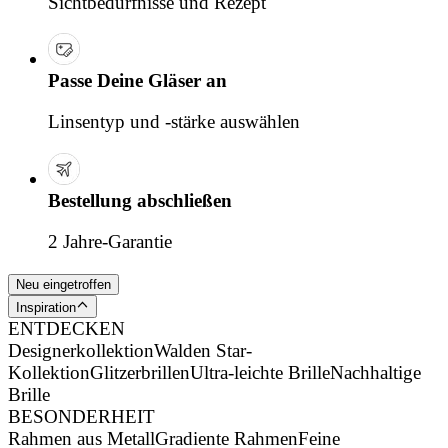
Sichtbedürfnisse und Rezept
Passe Deine Gläser an
Linsentyp und -stärke auswählen
Bestellung abschließen
2 Jahre-Garantie
Neu eingetroffen
Inspiration
ENTDECKEN
Designerkollektion
Walden Star-
Kollektion
Glitzerbrillen
Ultra-leichte Brille
Nachhaltige
Brille
BESONDERHEIT
Rahmen aus Metall
Gradiente Rahmen
Feine