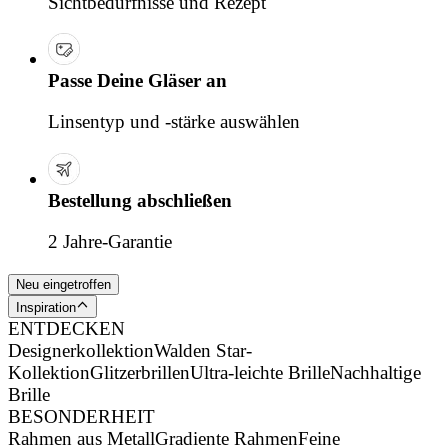
Sichtbedürfnisse und Rezept
Passe Deine Gläser an
Linsentyp und -stärke auswählen
Bestellung abschließen
2 Jahre-Garantie
Neu eingetroffen
Inspiration
ENTDECKEN
Designerkollektion
Walden Star-
Kollektion
Glitzerbrillen
Ultra-leichte Brille
Nachhaltige
Brille
BESONDERHEIT
Rahmen aus Metall
Gradiente Rahmen
Feine