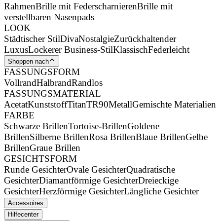
Rahmen
Brille mit Federscharnieren
Brille mit
verstellbaren Nasenpads
LOOK
Städtischer Stil
Diva
Nostalgie
Zurückhaltender
Luxus
Lockerer Business-Stil
Klassisch
Federleicht
Shoppen nach
FASSUNGSFORM
Vollrand
Halbrand
Randlos
FASSUNGSMATERIAL
Acetat
Kunststoff
Titan
TR90
Metall
Gemischte Materialien
FARBE
Schwarze Brillen
Tortoise-Brillen
Goldene
Brillen
Silberne Brillen
Rosa Brillen
Blaue Brillen
Gelbe
Brillen
Graue Brillen
GESICHTSFORM
Runde Gesichter
Ovale Gesichter
Quadratische
Gesichter
Diamantförmige Gesichter
Dreieckige
Gesichter
Herzförmige Gesichter
Längliche Gesichter
Accessoires
Hilfecenter