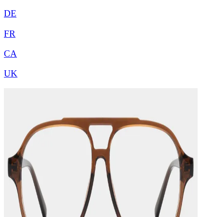
DE
FR
CA
UK