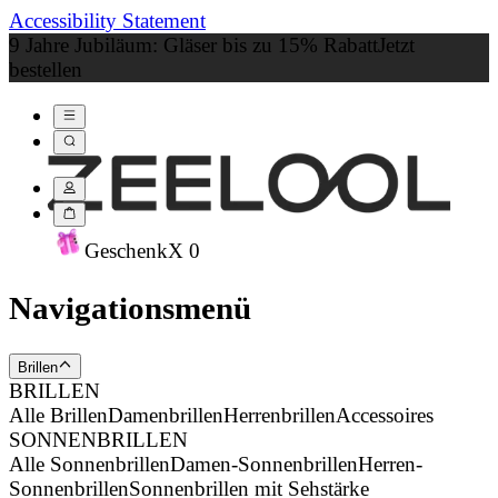
Accessibility Statement
9 Jahre Jubiläum: Gläser bis zu 15% Rabatt
Jetzt
bestellen
Geschenk
X
0
Navigationsmenü
Brillen
BRILLEN
Alle Brillen
Damenbrillen
Herrenbrillen
Accessoires
SONNENBRILLEN
Alle Sonnenbrillen
Damen-Sonnenbrillen
Herren-
Sonnenbrillen
Sonnenbrillen mit Sehstärke