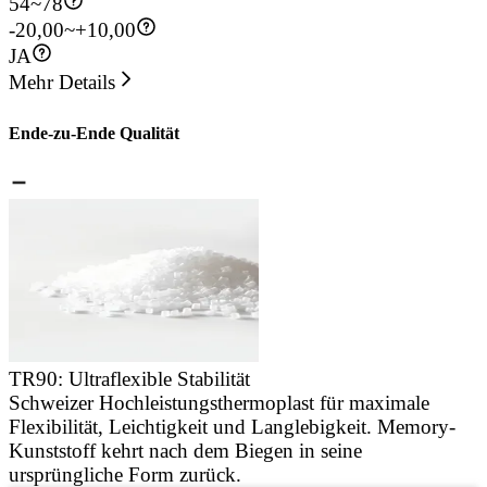
54
~
78
-20,00~+10,00
JA
Mehr Details
Ende-zu-Ende Qualität
TR90: Ultraflexible Stabilität
Schweizer Hochleistungsthermoplast für maximale
J
Flexibilität, Leichtigkeit und Langlebigkeit. Memory-
u
Kunststoff kehrt nach dem Biegen in seine
d
ursprüngliche Form zurück.