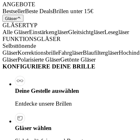
ANGEBOTE
Bestseller
Beste Deals
Brillen unter 15€
Gläser
GLÄSERTYP
Alle Gläser
Einstärkengläser
Gleitsichtgläser
Lesegläser
FUNKTIONSGLÄSER
Selbsttönende
Gläser
Korrektionsbrille
Fahrgläser
Blaufiltergläser
Hochind
Gläser
Polarisierte Gläser
Getönte Gläser
KONFIGURIERE DEINE BRILLE
Deine Gestelle auswählen
Entdecke unsere Brillen
Gläser wählen