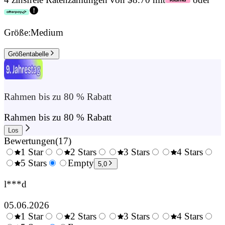
Größe:
Medium
Größentabelle
Rahmen bis zu 80 % Rabatt
Rahmen bis zu 80 % Rabatt
Los
Bewertungen
(
17
)
1 Star
2 Stars
3 Stars
4 Stars
0.5
5 Stars
1.5
Empty
2.5
3.5
4.
5,0
Stars
Stars
Stars
Stars
Sta
l***d
05.06.2026
1 Star
2 Stars
3 Stars
4 Stars