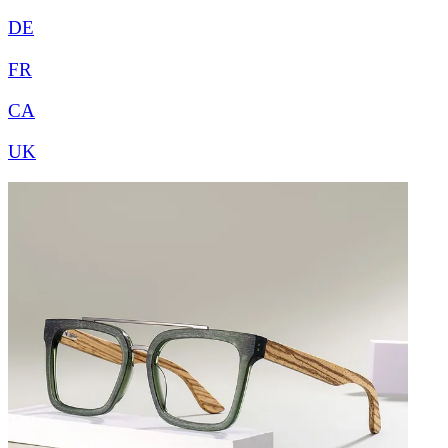
DE
FR
CA
UK