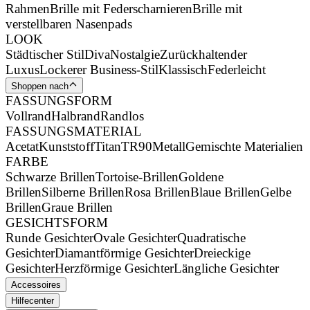
Rahmen
Brille mit Federscharnieren
Brille mit
verstellbaren Nasenpads
LOOK
Städtischer Stil
Diva
Nostalgie
Zurückhaltender
Luxus
Lockerer Business-Stil
Klassisch
Federleicht
Shoppen nach
FASSUNGSFORM
Vollrand
Halbrand
Randlos
FASSUNGSMATERIAL
Acetat
Kunststoff
Titan
TR90
Metall
Gemischte Materialien
FARBE
Schwarze Brillen
Tortoise-Brillen
Goldene
Brillen
Silberne Brillen
Rosa Brillen
Blaue Brillen
Gelbe
Brillen
Graue Brillen
GESICHTSFORM
Runde Gesichter
Ovale Gesichter
Quadratische
Gesichter
Diamantförmige Gesichter
Dreieckige
Gesichter
Herzförmige Gesichter
Längliche Gesichter
Accessoires
Hilfecenter