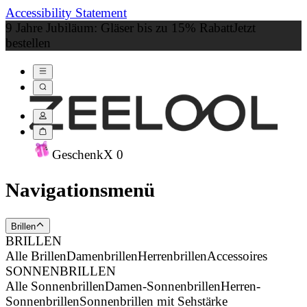
Accessibility Statement
9 Jahre Jubiläum: Gläser bis zu 15% Rabatt
Jetzt
bestellen
Geschenk
X
0
Navigationsmenü
Brillen
BRILLEN
Alle Brillen
Damenbrillen
Herrenbrillen
Accessoires
SONNENBRILLEN
Alle Sonnenbrillen
Damen-Sonnenbrillen
Herren-
Sonnenbrillen
Sonnenbrillen mit Sehstärke