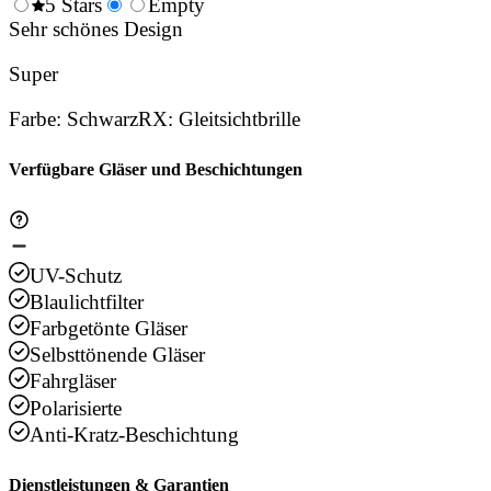
0.5
5 Stars
1.5
Empty
2.5
3.5
4.
Stars
Sehr schönes Design
Stars
Stars
Stars
Sta
Super
Farbe
:
Schwarz
RX
:
Gleitsichtbrille
Verfügbare Gläser und Beschichtungen
UV-Schutz
Blaulichtfilter
Farbgetönte Gläser
Selbsttönende Gläser
Fahrgläser
Polarisierte
Anti-Kratz-Beschichtung
Dienstleistungen & Garantien