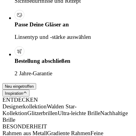
Sichtbedürfnisse und Rezept
Passe Deine Gläser an
Linsentyp und -stärke auswählen
Bestellung abschließen
2 Jahre-Garantie
Neu eingetroffen
Inspiration
ENTDECKEN
Designerkollektion
Walden Star-
Kollektion
Glitzerbrillen
Ultra-leichte Brille
Nachhaltige
Brille
BESONDERHEIT
Rahmen aus Metall
Gradiente Rahmen
Feine