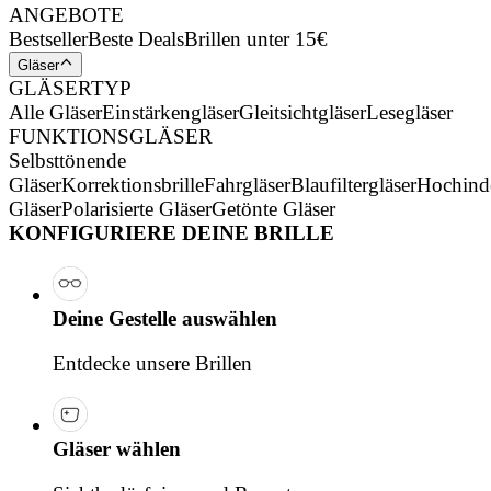
ANGEBOTE
Bestseller
Beste Deals
Brillen unter 15€
Gläser
GLÄSERTYP
Alle Gläser
Einstärkengläser
Gleitsichtgläser
Lesegläser
FUNKTIONSGLÄSER
Selbsttönende
Gläser
Korrektionsbrille
Fahrgläser
Blaufiltergläser
Hochind
Gläser
Polarisierte Gläser
Getönte Gläser
KONFIGURIERE DEINE BRILLE
Deine Gestelle auswählen
Entdecke unsere Brillen
Gläser wählen