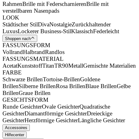
Rahmen
Brille mit Federscharnieren
Brille mit
verstellbaren Nasenpads
LOOK
Städtischer Stil
Diva
Nostalgie
Zurückhaltender
Luxus
Lockerer Business-Stil
Klassisch
Federleicht
Shoppen nach
FASSUNGSFORM
Vollrand
Halbrand
Randlos
FASSUNGSMATERIAL
Acetat
Kunststoff
Titan
TR90
Metall
Gemischte Materialien
FARBE
Schwarze Brillen
Tortoise-Brillen
Goldene
Brillen
Silberne Brillen
Rosa Brillen
Blaue Brillen
Gelbe
Brillen
Graue Brillen
GESICHTSFORM
Runde Gesichter
Ovale Gesichter
Quadratische
Gesichter
Diamantförmige Gesichter
Dreieckige
Gesichter
Herzförmige Gesichter
Längliche Gesichter
Accessoires
Hilfecenter