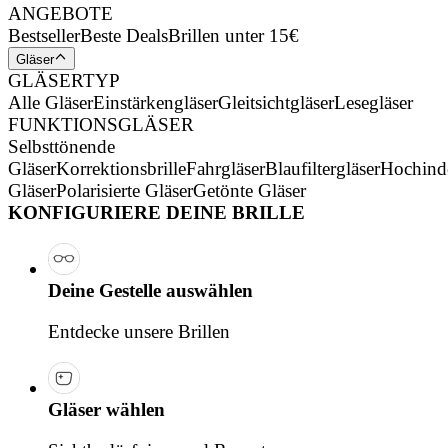
ANGEBOTE
Bestseller
Beste Deals
Brillen unter 15€
Gläser
GLÄSERTYP
Alle Gläser
Einstärkengläser
Gleitsichtgläser
Lesegläser
FUNKTIONSGLÄSER
Selbsttönende
Gläser
Korrektionsbrille
Fahrgläser
Blaufiltergläser
Hochind
Gläser
Polarisierte Gläser
Getönte Gläser
KONFIGURIERE DEINE BRILLE
Deine Gestelle auswählen
Entdecke unsere Brillen
Gläser wählen