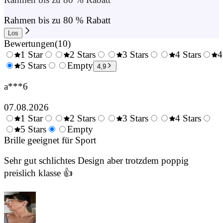
Rahmen bis zu 80 % Rabatt
Los
Bewertungen
(
10
)
1 Star
2 Stars
3 Stars
4 Stars
4
0.5
5 Stars
1.5
Empty
2.5
3.5
4,9
Stars
Stars
Stars
Stars
a***6
07.08.2026
1 Star
2 Stars
3 Stars
4 Stars
0.5
5 Stars
1.5
Empty
2.5
3.5
4.
Stars
Brille geeignet für Sport
Stars
Stars
Stars
Sta
Sehr gut schlichtes Design aber trotzdem poppig
preislich klasse 👍