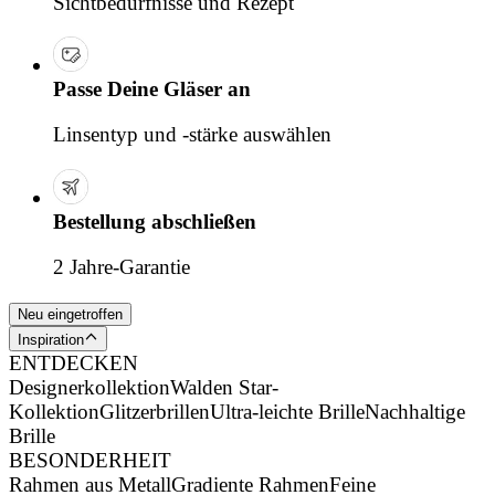
Sichtbedürfnisse und Rezept
Passe Deine Gläser an
Linsentyp und -stärke auswählen
Bestellung abschließen
2 Jahre-Garantie
Neu eingetroffen
Inspiration
ENTDECKEN
Designerkollektion
Walden Star-
Kollektion
Glitzerbrillen
Ultra-leichte Brille
Nachhaltige
Brille
BESONDERHEIT
Rahmen aus Metall
Gradiente Rahmen
Feine