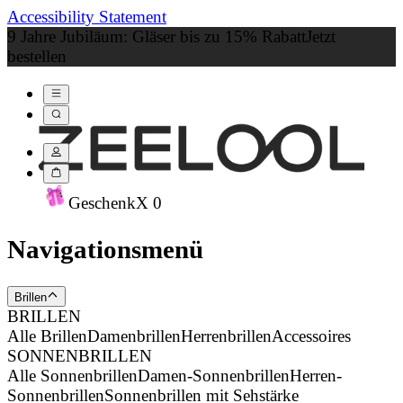
Accessibility Statement
9 Jahre Jubiläum: Gläser bis zu 15% Rabatt
Jetzt
bestellen
Geschenk
X
0
Navigationsmenü
Brillen
BRILLEN
Alle Brillen
Damenbrillen
Herrenbrillen
Accessoires
SONNENBRILLEN
Alle Sonnenbrillen
Damen-Sonnenbrillen
Herren-
Sonnenbrillen
Sonnenbrillen mit Sehstärke