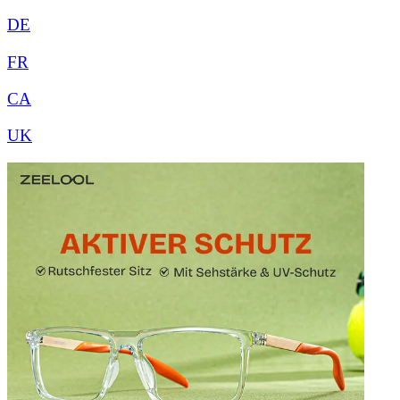
DE
FR
CA
UK