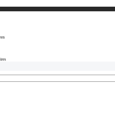
eren
ires