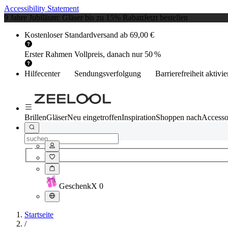
Accessibility Statement
9 Jahre Jubiläum: Gläser bis zu 15% Rabatt
Jetzt bestellen
Kostenloser Standardversand ab 69,00 €
Erster Rahmen Vollpreis, danach nur 50 %
Hilfecenter
Sendungsverfolgung
Barrierefreiheit aktivi
Brillen
Gläser
Neu eingetroffen
Inspiration
Shoppen nach
Accesso
Geschenk
X
0
Startseite
/