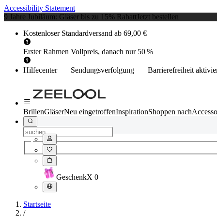
Accessibility Statement
9 Jahre Jubiläum: Gläser bis zu 15% Rabatt
Jetzt bestellen
Kostenloser Standardversand ab 69,00 €
Erster Rahmen Vollpreis, danach nur 50 %
Hilfecenter
Sendungsverfolgung
Barrierefreiheit aktivi
Brillen
Gläser
Neu eingetroffen
Inspiration
Shoppen nach
Accesso
Geschenk
X
0
Startseite
/