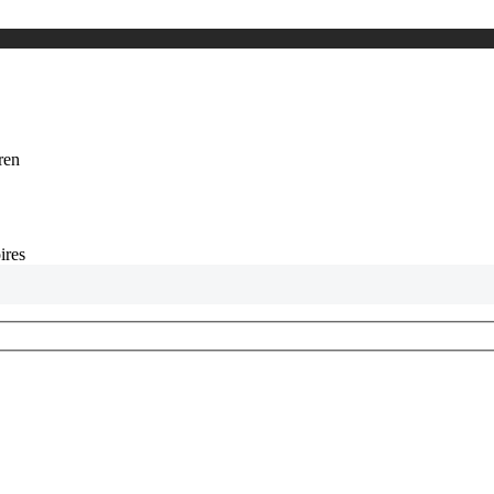
eren
ires