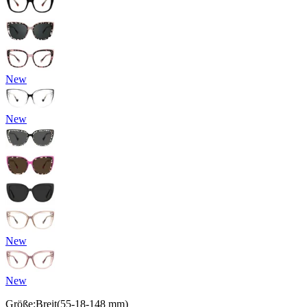
New
New
New
New
Größe:
Breit
(
55
-
18
-
148
mm
)