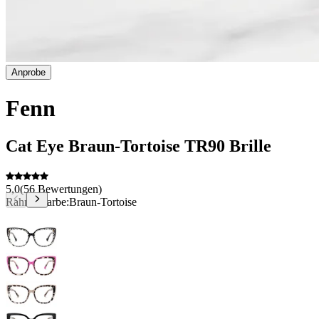
Anprobe
Fenn
Cat Eye
Braun-Tortoise
TR90
Brille
5,0
(
56
Bewertungen
)
Rahmenfarbe:
Braun-Tortoise