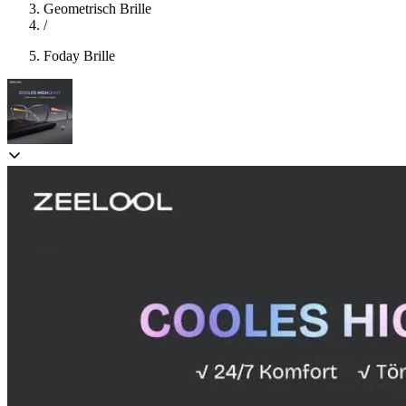
Geometrisch Brille
/
Foday Brille