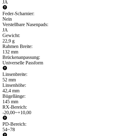
JA
Feder-Scharnier
:
Nein
Verstellbare Nasenpads
:
JA
Gewicht
:
22,9 g
Rahmen Breite
:
132 mm
Brückenanpassung
:
Universelle Passform
Linsenbreite
:
52 mm
Linsenhöhe
:
42,4 mm
Bügellänge
:
145 mm
RX-Bereich
:
-20,00~+10,00
PD-Bereich
:
54~78