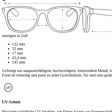
anzeigen in Zoll
132 mm
52 mm
17 mm
42,4 mm
145 mm
Gefertigt aus strapazierfähigem, hochwertigem, irisierendem Metall,
Form ist vielseitig und passt zu jeder Gesichtsform. Sie sind eine gr
UV-Schutz
Blockiert schädliche UV-Strahlen, um Deine Augen vor Sonnenschäden