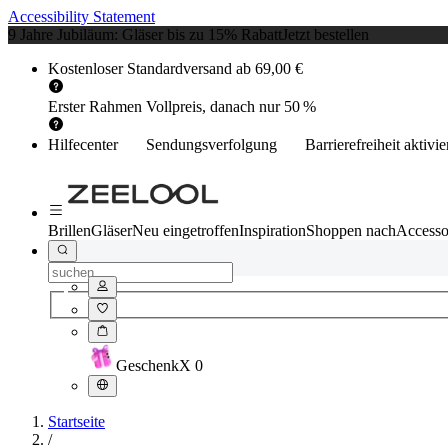
Accessibility Statement
9 Jahre Jubiläum: Gläser bis zu 15% Rabatt
Jetzt bestellen
Kostenloser Standardversand ab 69,00 €
Erster Rahmen Vollpreis, danach nur 50 %
Hilfecenter
Sendungsverfolgung
Barrierefreiheit aktivi
Brillen
Gläser
Neu eingetroffen
Inspiration
Shoppen nach
Accesso
Geschenk
X
0
Startseite
/