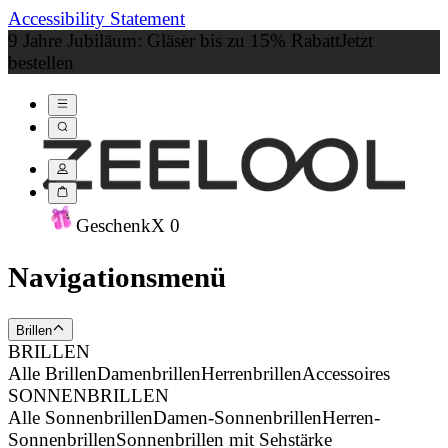
Accessibility Statement
9 Jahre Jubiläum: Gläser bis zu 15% Rabatt
Jetzt
bestellen
Geschenk
X
0
Navigationsmenü
Brillen
BRILLEN
Alle Brillen
Damenbrillen
Herrenbrillen
Accessoires
SONNENBRILLEN
Alle Sonnenbrillen
Damen-Sonnenbrillen
Herren-
Sonnenbrillen
Sonnenbrillen mit Sehstärke