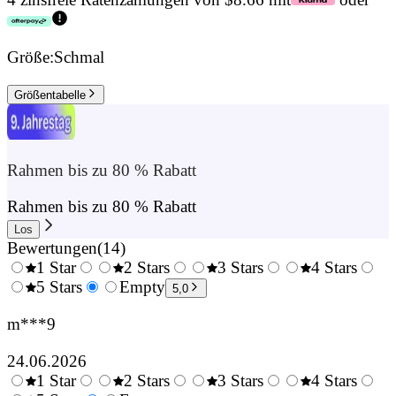
Größe:
Schmal
Größentabelle
Rahmen bis zu 80 % Rabatt
Rahmen bis zu 80 % Rabatt
Los
Bewertungen
(
14
)
1 Star
2 Stars
3 Stars
4 Stars
0.5
5 Stars
1.5
Empty
2.5
3.5
4.
5,0
Stars
Stars
Stars
Stars
Sta
m***9
24.06.2026
1 Star
2 Stars
3 Stars
4 Stars