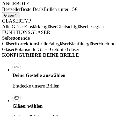
ANGEBOTE
Bestseller
Beste Deals
Brillen unter 15€
Gläser
GLÄSERTYP
Alle Gläser
Einstärkengläser
Gleitsichtgläser
Lesegläser
FUNKTIONSGLÄSER
Selbsttönende
Gläser
Korrektionsbrille
Fahrgläser
Blaufiltergläser
Hochind
Gläser
Polarisierte Gläser
Getönte Gläser
KONFIGURIERE DEINE BRILLE
Deine Gestelle auswählen
Entdecke unsere Brillen
Gläser wählen