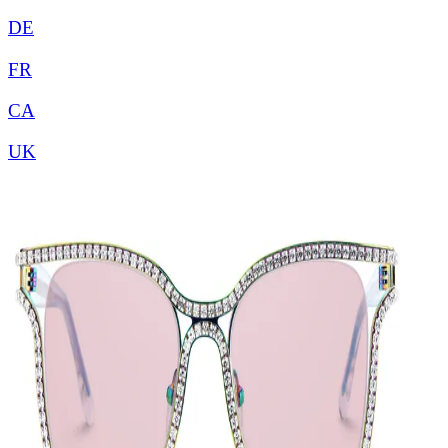
DE
FR
CA
UK