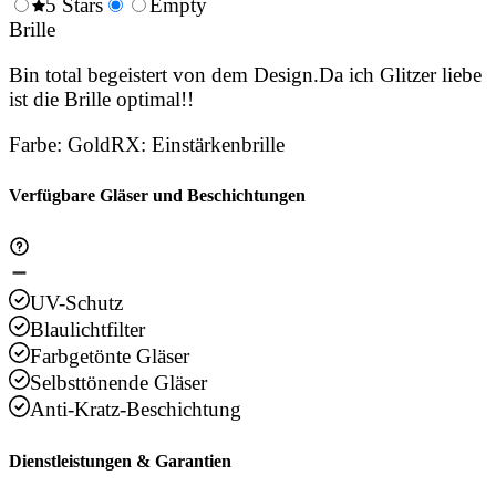
0.5
5 Stars
1.5
Empty
2.5
3.5
4.
Stars
Brille
Stars
Stars
Stars
Sta
Bin total begeistert von dem Design.Da ich Glitzer liebe
ist die Brille optimal!!
Farbe
:
Gold
RX
:
Einstärkenbrille
Verfügbare Gläser und Beschichtungen
UV-Schutz
Blaulichtfilter
Farbgetönte Gläser
Selbsttönende Gläser
Anti-Kratz-Beschichtung
Dienstleistungen & Garantien