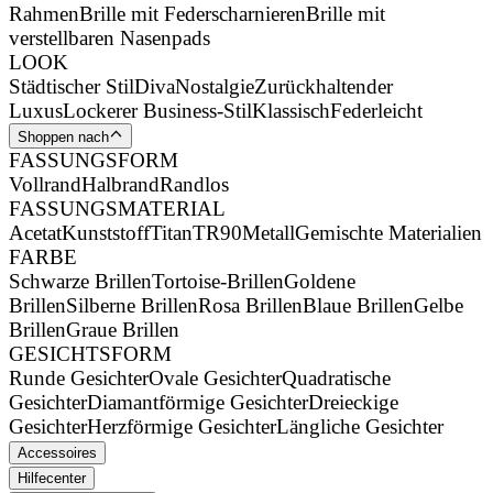
Rahmen
Brille mit Federscharnieren
Brille mit
verstellbaren Nasenpads
LOOK
Städtischer Stil
Diva
Nostalgie
Zurückhaltender
Luxus
Lockerer Business-Stil
Klassisch
Federleicht
Shoppen nach
FASSUNGSFORM
Vollrand
Halbrand
Randlos
FASSUNGSMATERIAL
Acetat
Kunststoff
Titan
TR90
Metall
Gemischte Materialien
FARBE
Schwarze Brillen
Tortoise-Brillen
Goldene
Brillen
Silberne Brillen
Rosa Brillen
Blaue Brillen
Gelbe
Brillen
Graue Brillen
GESICHTSFORM
Runde Gesichter
Ovale Gesichter
Quadratische
Gesichter
Diamantförmige Gesichter
Dreieckige
Gesichter
Herzförmige Gesichter
Längliche Gesichter
Accessoires
Hilfecenter