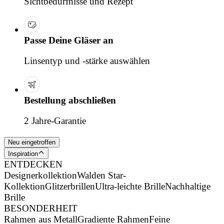
Sichtbedürfnisse und Rezept
Passe Deine Gläser an
Linsentyp und -stärke auswählen
Bestellung abschließen
2 Jahre-Garantie
Neu eingetroffen
Inspiration
ENTDECKEN
Designerkollektion
Walden Star-
Kollektion
Glitzerbrillen
Ultra-leichte Brille
Nachhaltige
Brille
BESONDERHEIT
Rahmen aus Metall
Gradiente Rahmen
Feine