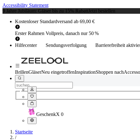
Accessibility Statement
9 Jahre Jubiläum: Gläser bis zu 15% Rabatt
Jetzt bestellen
Kostenloser Standardversand ab 69,00 €
Erster Rahmen Vollpreis, danach nur 50 %
Hilfecenter
Sendungsverfolgung
Barrierefreiheit aktivi
Brillen
Gläser
Neu eingetroffen
Inspiration
Shoppen nach
Accesso
Geschenk
X
0
Startseite
/