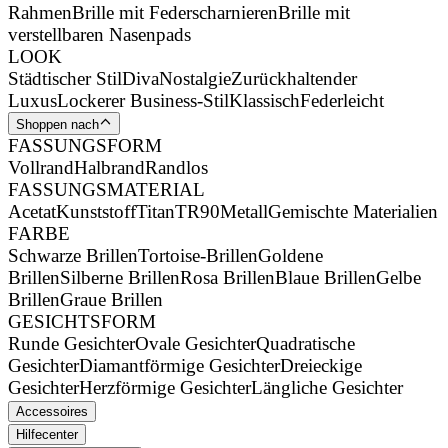
Rahmen
Brille mit Federscharnieren
Brille mit
verstellbaren Nasenpads
LOOK
Städtischer Stil
Diva
Nostalgie
Zurückhaltender
Luxus
Lockerer Business-Stil
Klassisch
Federleicht
Shoppen nach
FASSUNGSFORM
Vollrand
Halbrand
Randlos
FASSUNGSMATERIAL
Acetat
Kunststoff
Titan
TR90
Metall
Gemischte Materialien
FARBE
Schwarze Brillen
Tortoise-Brillen
Goldene
Brillen
Silberne Brillen
Rosa Brillen
Blaue Brillen
Gelbe
Brillen
Graue Brillen
GESICHTSFORM
Runde Gesichter
Ovale Gesichter
Quadratische
Gesichter
Diamantförmige Gesichter
Dreieckige
Gesichter
Herzförmige Gesichter
Längliche Gesichter
Accessoires
Hilfecenter