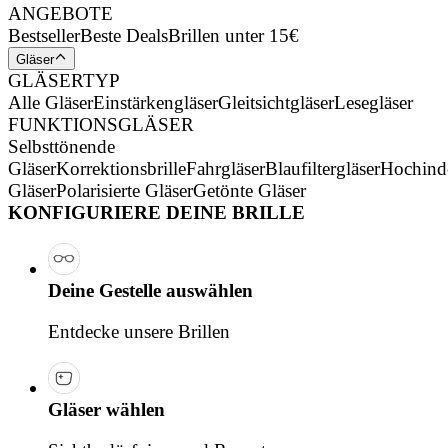
ANGEBOTE
Bestseller
Beste Deals
Brillen unter 15€
Gläser
GLÄSERTYP
Alle Gläser
Einstärkengläser
Gleitsichtgläser
Lesegläser
FUNKTIONSGLÄSER
Selbsttönende
Gläser
Korrektionsbrille
Fahrgläser
Blaufiltergläser
Hochind
Gläser
Polarisierte Gläser
Getönte Gläser
KONFIGURIERE DEINE BRILLE
Deine Gestelle auswählen
Entdecke unsere Brillen
Gläser wählen