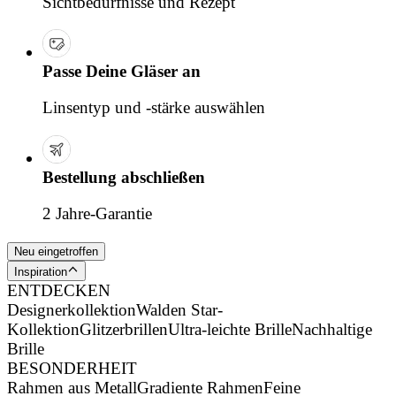
Sichtbedürfnisse und Rezept
Passe Deine Gläser an
Linsentyp und -stärke auswählen
Bestellung abschließen
2 Jahre-Garantie
Neu eingetroffen
Inspiration
ENTDECKEN
Designerkollektion
Walden Star-
Kollektion
Glitzerbrillen
Ultra-leichte Brille
Nachhaltige
Brille
BESONDERHEIT
Rahmen aus Metall
Gradiente Rahmen
Feine