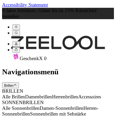
Accessibility Statement
9 Jahre Jubiläum: Gläser bis zu 15% Rabatt
Jetzt
bestellen
Geschenk
X
0
Navigationsmenü
Brillen
BRILLEN
Alle Brillen
Damenbrillen
Herrenbrillen
Accessoires
SONNENBRILLEN
Alle Sonnenbrillen
Damen-Sonnenbrillen
Herren-
Sonnenbrillen
Sonnenbrillen mit Sehstärke