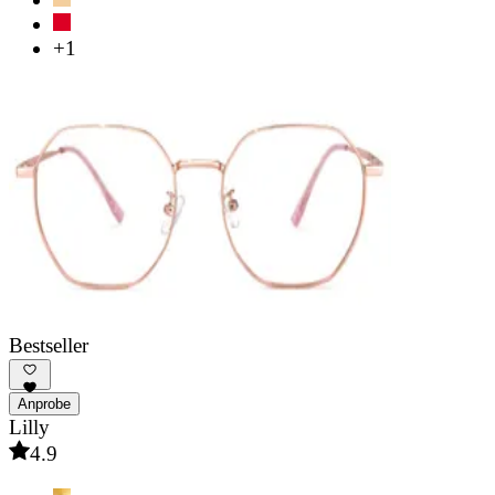
+1
Bestseller
Anprobe
Lilly
4.9