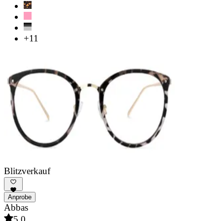
+11
Blitzverkauf
Anprobe
Abbas
5.0