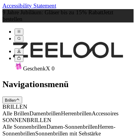
Accessibility Statement
9 Jahre Jubiläum: Gläser bis zu 15% Rabatt
Jetzt
bestellen
Geschenk
X
0
Navigationsmenü
Brillen
BRILLEN
Alle Brillen
Damenbrillen
Herrenbrillen
Accessoires
SONNENBRILLEN
Alle Sonnenbrillen
Damen-Sonnenbrillen
Herren-
Sonnenbrillen
Sonnenbrillen mit Sehstärke