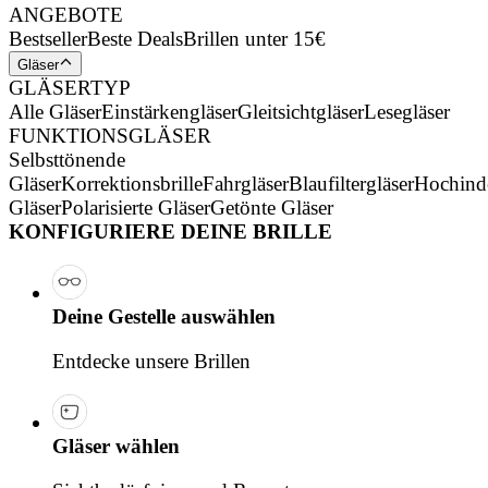
ANGEBOTE
Bestseller
Beste Deals
Brillen unter 15€
Gläser
GLÄSERTYP
Alle Gläser
Einstärkengläser
Gleitsichtgläser
Lesegläser
FUNKTIONSGLÄSER
Selbsttönende
Gläser
Korrektionsbrille
Fahrgläser
Blaufiltergläser
Hochind
Gläser
Polarisierte Gläser
Getönte Gläser
KONFIGURIERE DEINE BRILLE
Deine Gestelle auswählen
Entdecke unsere Brillen
Gläser wählen