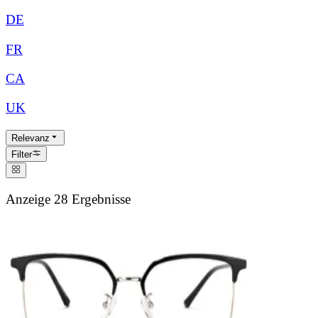
DE
FR
CA
UK
Relevanz
Filter
Anzeige 28 Ergebnisse