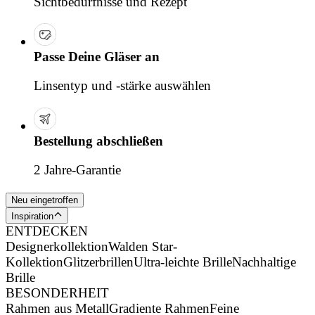
Sichtbedürfnisse und Rezept
Passe Deine Gläser an
Linsentyp und -stärke auswählen
Bestellung abschließen
2 Jahre-Garantie
Neu eingetroffen
Inspiration
ENTDECKEN
Designerkollektion
Walden Star-
Kollektion
Glitzerbrillen
Ultra-leichte Brille
Nachhaltige
Brille
BESONDERHEIT
Rahmen aus Metall
Gradiente Rahmen
Feine