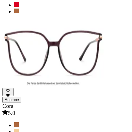
Anprobe
Cora
5.0