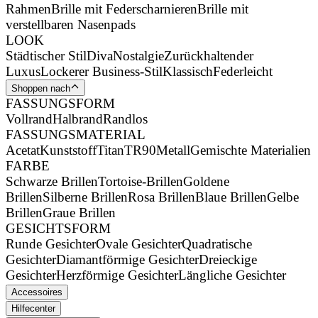
Rahmen
Brille mit Federscharnieren
Brille mit
verstellbaren Nasenpads
LOOK
Städtischer Stil
Diva
Nostalgie
Zurückhaltender
Luxus
Lockerer Business-Stil
Klassisch
Federleicht
Shoppen nach
FASSUNGSFORM
Vollrand
Halbrand
Randlos
FASSUNGSMATERIAL
Acetat
Kunststoff
Titan
TR90
Metall
Gemischte Materialien
FARBE
Schwarze Brillen
Tortoise-Brillen
Goldene
Brillen
Silberne Brillen
Rosa Brillen
Blaue Brillen
Gelbe
Brillen
Graue Brillen
GESICHTSFORM
Runde Gesichter
Ovale Gesichter
Quadratische
Gesichter
Diamantförmige Gesichter
Dreieckige
Gesichter
Herzförmige Gesichter
Längliche Gesichter
Accessoires
Hilfecenter