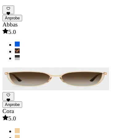
Anprobe
Abbas
5.0
Anprobe
Cora
5.0