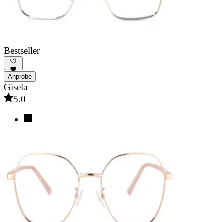
Bestseller
Anprobe
Gisela
5.0