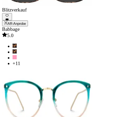
Blitzverkauf
AR-Anprobe
Babbage
5.0
+11