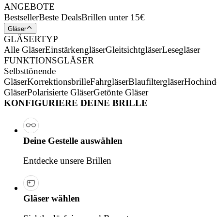
ANGEBOTE
Bestseller
Beste Deals
Brillen unter 15€
Gläser
GLÄSERTYP
Alle Gläser
Einstärkengläser
Gleitsichtgläser
Lesegläser
FUNKTIONSGLÄSER
Selbsttönende
Gläser
Korrektionsbrille
Fahrgläser
Blaufiltergläser
Hochind
Gläser
Polarisierte Gläser
Getönte Gläser
KONFIGURIERE DEINE BRILLE
Deine Gestelle auswählen
Entdecke unsere Brillen
Gläser wählen