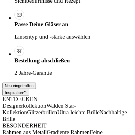
Sichtbedürfnisse und Rezept
Passe Deine Gläser an
Linsentyp und -stärke auswählen
Bestellung abschließen
2 Jahre-Garantie
Neu eingetroffen
Inspiration
ENTDECKEN
Designerkollektion
Walden Star-
Kollektion
Glitzerbrillen
Ultra-leichte Brille
Nachhaltige
Brille
BESONDERHEIT
Rahmen aus Metall
Gradiente Rahmen
Feine