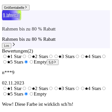
Größentabelle
Rahmen bis zu 80 % Rabatt
Rahmen bis zu 80 % Rabatt
Los
Bewertungen
(
2
)
1 Star
2 Stars
3 Stars
4 Stars
0.5
5 Stars
1.5
Empty
2.5
3.5
4.
5,0
Stars
Stars
Stars
Stars
Sta
n***9
02.11.2023
1 Star
2 Stars
3 Stars
4 Stars
0.5
5 Stars
1.5
Empty
2.5
3.5
4.
Stars
Stars
Stars
Stars
Sta
Wow! Diese Farbe ist wirklich sch?n!