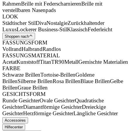
Rahmen
Brille mit Federscharnieren
Brille mit
verstellbaren Nasenpads
LOOK
Städtischer Stil
Diva
Nostalgie
Zurückhaltender
Luxus
Lockerer Business-Stil
Klassisch
Federleicht
Shoppen nach
FASSUNGSFORM
Vollrand
Halbrand
Randlos
FASSUNGSMATERIAL
Acetat
Kunststoff
Titan
TR90
Metall
Gemischte Materialien
FARBE
Schwarze Brillen
Tortoise-Brillen
Goldene
Brillen
Silberne Brillen
Rosa Brillen
Blaue Brillen
Gelbe
Brillen
Graue Brillen
GESICHTSFORM
Runde Gesichter
Ovale Gesichter
Quadratische
Gesichter
Diamantförmige Gesichter
Dreieckige
Gesichter
Herzförmige Gesichter
Längliche Gesichter
Accessoires
Hilfecenter