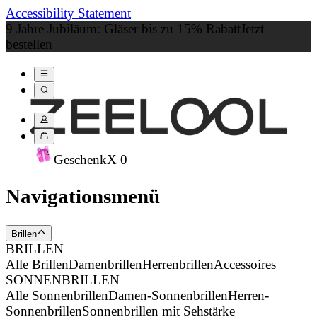
Accessibility Statement
9 Jahre Jubiläum: Gläser bis zu 15% Rabatt
Jetzt
bestellen
Geschenk
X
0
Navigationsmenü
Brillen
BRILLEN
Alle Brillen
Damenbrillen
Herrenbrillen
Accessoires
SONNENBRILLEN
Alle Sonnenbrillen
Damen-Sonnenbrillen
Herren-
Sonnenbrillen
Sonnenbrillen mit Sehstärke