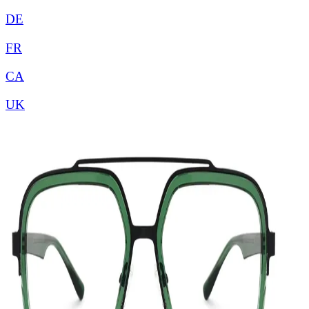
DE
FR
CA
UK