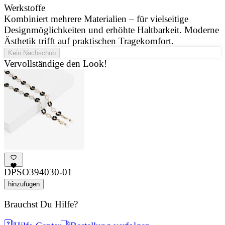
Werkstoffe
J
Kombiniert mehrere Materialien – für vielseitige
u
Designmöglichkeiten und erhöhte Haltbarkeit. Moderne
d
Ästhetik trifft auf praktischen Tragekomfort.
Kein Nachschub
Vervollständige den Look!
DPSO394030-01
hinzufügen
Brauchst Du Hilfe?