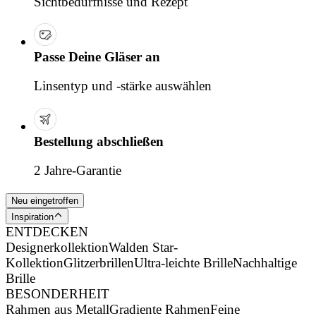
Sichtbedürfnisse und Rezept
Passe Deine Gläser an
Linsentyp und -stärke auswählen
Bestellung abschließen
2 Jahre-Garantie
Neu eingetroffen
Inspiration
ENTDECKEN
Designerkollektion
Walden Star-
Kollektion
Glitzerbrillen
Ultra-leichte Brille
Nachhaltige
Brille
BESONDERHEIT
Rahmen aus Metall
Gradiente Rahmen
Feine