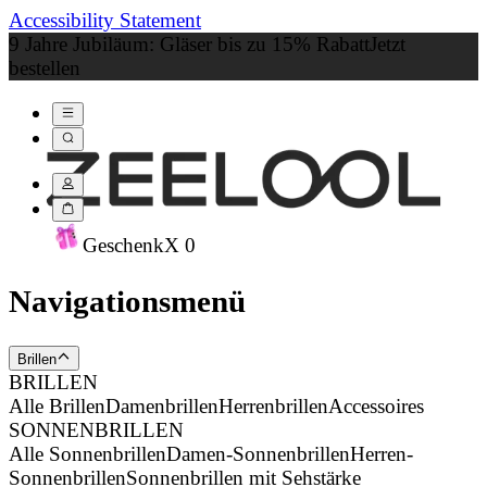
Accessibility Statement
9 Jahre Jubiläum: Gläser bis zu 15% Rabatt
Jetzt
bestellen
Geschenk
X
0
Navigationsmenü
Brillen
BRILLEN
Alle Brillen
Damenbrillen
Herrenbrillen
Accessoires
SONNENBRILLEN
Alle Sonnenbrillen
Damen-Sonnenbrillen
Herren-
Sonnenbrillen
Sonnenbrillen mit Sehstärke