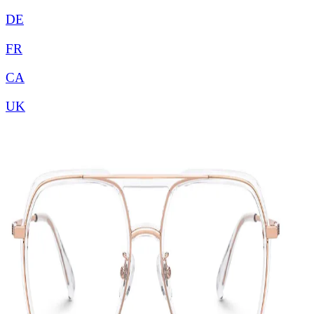
DE
FR
CA
UK