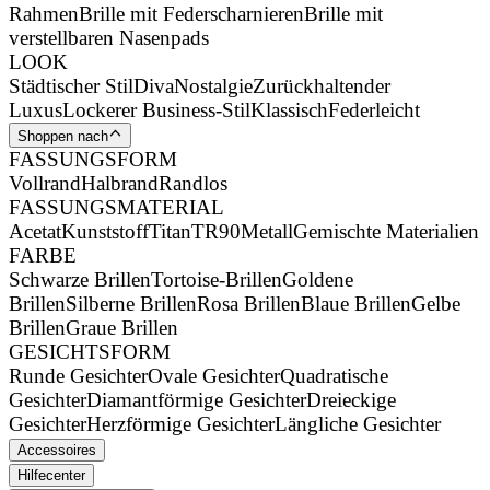
Rahmen
Brille mit Federscharnieren
Brille mit
verstellbaren Nasenpads
LOOK
Städtischer Stil
Diva
Nostalgie
Zurückhaltender
Luxus
Lockerer Business-Stil
Klassisch
Federleicht
Shoppen nach
FASSUNGSFORM
Vollrand
Halbrand
Randlos
FASSUNGSMATERIAL
Acetat
Kunststoff
Titan
TR90
Metall
Gemischte Materialien
FARBE
Schwarze Brillen
Tortoise-Brillen
Goldene
Brillen
Silberne Brillen
Rosa Brillen
Blaue Brillen
Gelbe
Brillen
Graue Brillen
GESICHTSFORM
Runde Gesichter
Ovale Gesichter
Quadratische
Gesichter
Diamantförmige Gesichter
Dreieckige
Gesichter
Herzförmige Gesichter
Längliche Gesichter
Accessoires
Hilfecenter