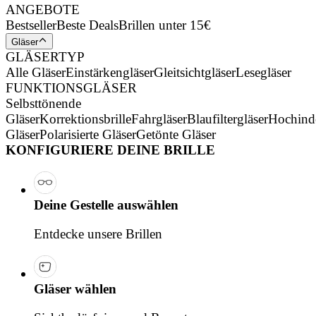
ANGEBOTE
Bestseller
Beste Deals
Brillen unter 15€
Gläser
GLÄSERTYP
Alle Gläser
Einstärkengläser
Gleitsichtgläser
Lesegläser
FUNKTIONSGLÄSER
Selbsttönende
Gläser
Korrektionsbrille
Fahrgläser
Blaufiltergläser
Hochind
Gläser
Polarisierte Gläser
Getönte Gläser
KONFIGURIERE DEINE BRILLE
Deine Gestelle auswählen
Entdecke unsere Brillen
Gläser wählen