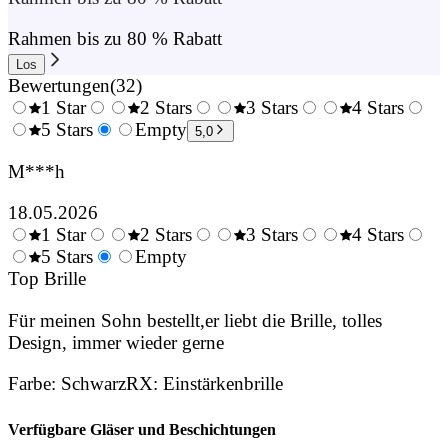
Rahmen bis zu 80 % Rabatt
Los
Bewertungen
(
32
)
1 Star
2 Stars
3 Stars
4 Stars
0.5
5 Stars
1.5
Empty
2.5
3.5
4.
5,0
Stars
Stars
Stars
Stars
Sta
M***h
18.05.2026
1 Star
2 Stars
3 Stars
4 Stars
0.5
5 Stars
1.5
Empty
2.5
3.5
4.
Stars
Top Brille
Stars
Stars
Stars
Sta
Für meinen Sohn bestellt,er liebt die Brille, tolles
Design, immer wieder gerne
Farbe
:
Schwarz
RX
:
Einstärkenbrille
Verfügbare Gläser und Beschichtungen