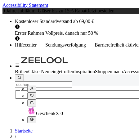
Accessibility Statement
9 Jahre Jubiläum: Gläser bis zu 15% Rabatt
Jetzt bestellen
Kostenloser Standardversand ab 69,00 €
Erster Rahmen Vollpreis, danach nur 50 %
Hilfecenter
Sendungsverfolgung
Barrierefreiheit aktivi
Brillen
Gläser
Neu eingetroffen
Inspiration
Shoppen nach
Accesso
Geschenk
X
0
Startseite
/