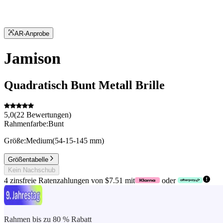
AR-Anprobe
Jamison
Quadratisch
Bunt
Metall
Brille
5,0
(
22
Bewertungen
)
Rahmenfarbe:
Bunt
Größe:
Medium
(
54
-
15
-
145
mm
)
Größentabelle
Kein Nachschub
4 zinsfreie Ratenzahlungen von $7.51 mit
oder
Rahmen bis zu 80 % Rabatt