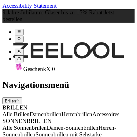
Accessibility Statement
9 Jahre Jubiläum: Gläser bis zu 15% Rabatt
Jetzt
bestellen
Geschenk
X
0
Navigationsmenü
Brillen
BRILLEN
Alle Brillen
Damenbrillen
Herrenbrillen
Accessoires
SONNENBRILLEN
Alle Sonnenbrillen
Damen-Sonnenbrillen
Herren-
Sonnenbrillen
Sonnenbrillen mit Sehstärke