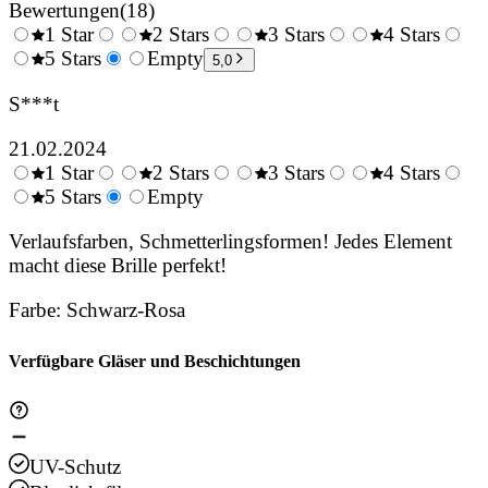
Bewertungen
(
18
)
1 Star
2 Stars
3 Stars
4 Stars
0.5
5 Stars
1.5
Empty
2.5
3.5
4.
5,0
Stars
Stars
Stars
Stars
Sta
S***t
21.02.2024
1 Star
2 Stars
3 Stars
4 Stars
0.5
5 Stars
1.5
Empty
2.5
3.5
4.
Stars
Stars
Stars
Stars
Sta
Verlaufsfarben, Schmetterlingsformen! Jedes Element
macht diese Brille perfekt!
Farbe
:
Schwarz-Rosa
Verfügbare Gläser und Beschichtungen
UV-Schutz