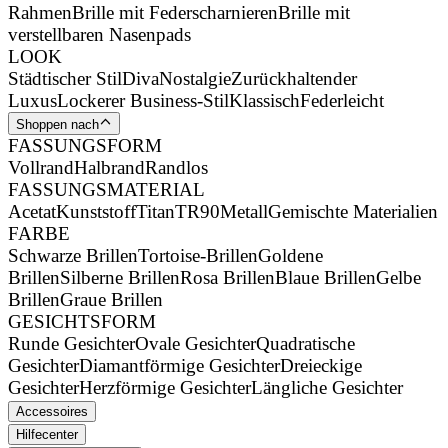
Rahmen
Brille mit Federscharnieren
Brille mit
verstellbaren Nasenpads
LOOK
Städtischer Stil
Diva
Nostalgie
Zurückhaltender
Luxus
Lockerer Business-Stil
Klassisch
Federleicht
Shoppen nach
FASSUNGSFORM
Vollrand
Halbrand
Randlos
FASSUNGSMATERIAL
Acetat
Kunststoff
Titan
TR90
Metall
Gemischte Materialien
FARBE
Schwarze Brillen
Tortoise-Brillen
Goldene
Brillen
Silberne Brillen
Rosa Brillen
Blaue Brillen
Gelbe
Brillen
Graue Brillen
GESICHTSFORM
Runde Gesichter
Ovale Gesichter
Quadratische
Gesichter
Diamantförmige Gesichter
Dreieckige
Gesichter
Herzförmige Gesichter
Längliche Gesichter
Accessoires
Hilfecenter