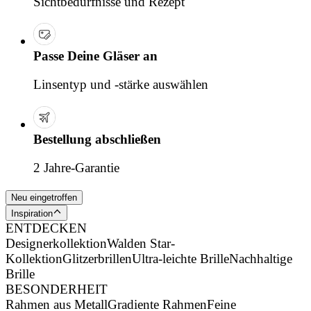
Sichtbedürfnisse und Rezept
Passe Deine Gläser an
Linsentyp und -stärke auswählen
Bestellung abschließen
2 Jahre-Garantie
Neu eingetroffen
Inspiration
ENTDECKEN
Designerkollektion
Walden Star-
Kollektion
Glitzerbrillen
Ultra-leichte Brille
Nachhaltige
Brille
BESONDERHEIT
Rahmen aus Metall
Gradiente Rahmen
Feine