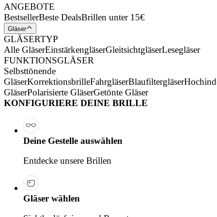
ANGEBOTE
Bestseller
Beste Deals
Brillen unter 15€
Gläser
GLÄSERTYP
Alle Gläser
Einstärkengläser
Gleitsichtgläser
Lesegläser
FUNKTIONSGLÄSER
Selbsttönende
Gläser
Korrektionsbrille
Fahrgläser
Blaufiltergläser
Hochind
Gläser
Polarisierte Gläser
Getönte Gläser
KONFIGURIERE DEINE BRILLE
Deine Gestelle auswählen
Entdecke unsere Brillen
Gläser wählen