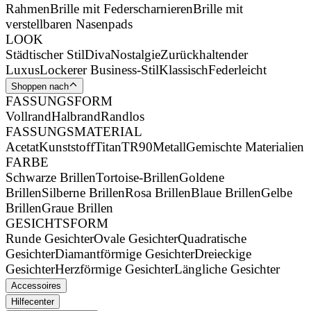
Rahmen
Brille mit Federscharnieren
Brille mit
verstellbaren Nasenpads
LOOK
Städtischer Stil
Diva
Nostalgie
Zurückhaltender
Luxus
Lockerer Business-Stil
Klassisch
Federleicht
Shoppen nach
FASSUNGSFORM
Vollrand
Halbrand
Randlos
FASSUNGSMATERIAL
Acetat
Kunststoff
Titan
TR90
Metall
Gemischte Materialien
FARBE
Schwarze Brillen
Tortoise-Brillen
Goldene
Brillen
Silberne Brillen
Rosa Brillen
Blaue Brillen
Gelbe
Brillen
Graue Brillen
GESICHTSFORM
Runde Gesichter
Ovale Gesichter
Quadratische
Gesichter
Diamantförmige Gesichter
Dreieckige
Gesichter
Herzförmige Gesichter
Längliche Gesichter
Accessoires
Hilfecenter