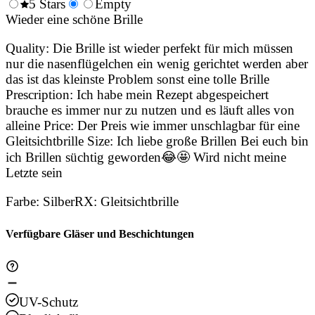
0.5
5 Stars
1.5
Empty
2.5
3.5
4.
Stars
Wieder eine schöne Brille
Stars
Stars
Stars
Sta
Quality: Die Brille ist wieder perfekt für mich müssen
nur die nasenflügelchen ein wenig gerichtet werden aber
das ist das kleinste Problem sonst eine tolle Brille
Prescription: Ich habe mein Rezept abgespeichert
brauche es immer nur zu nutzen und es läuft alles von
alleine Price: Der Preis wie immer unschlagbar für eine
Gleitsichtbrille Size: Ich liebe große Brillen Bei euch bin
ich Brillen süchtig geworden😂🤩 Wird nicht meine
Letzte sein
Farbe
:
Silber
RX
:
Gleitsichtbrille
Verfügbare Gläser und Beschichtungen
UV-Schutz