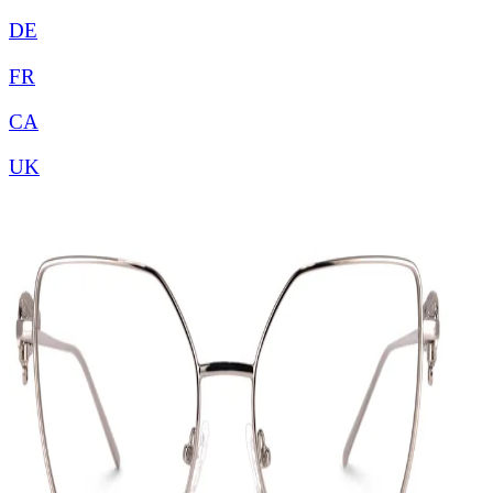
DE
FR
CA
UK