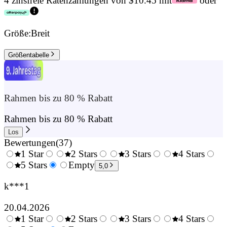
4 zinsfreie Ratenzahlungen von $10.45 mit
oder
Größe:
Breit
Größentabelle
Rahmen bis zu 80 % Rabatt
Rahmen bis zu 80 % Rabatt
Los
Bewertungen
(
37
)
1 Star
2 Stars
3 Stars
4 Stars
0.5
5 Stars
1.5
Empty
2.5
3.5
4.
5,0
Stars
Stars
Stars
Stars
Sta
k***1
20.04.2026
1 Star
2 Stars
3 Stars
4 Stars