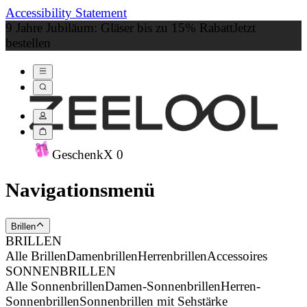
Accessibility Statement
9 Jahre Jubiläum: Gläser bis zu 15% Rabatt
Jetzt
bestellen
Geschenk
X
0
Navigationsmenü
Brillen
BRILLEN
Alle Brillen
Damenbrillen
Herrenbrillen
Accessoires
SONNENBRILLEN
Alle Sonnenbrillen
Damen-Sonnenbrillen
Herren-
Sonnenbrillen
Sonnenbrillen mit Sehstärke