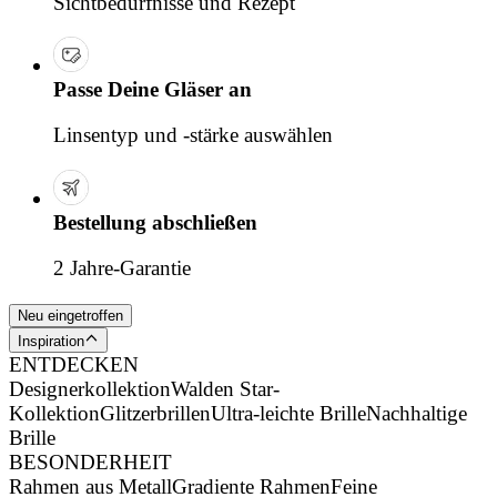
Sichtbedürfnisse und Rezept
Passe Deine Gläser an
Linsentyp und -stärke auswählen
Bestellung abschließen
2 Jahre-Garantie
Neu eingetroffen
Inspiration
ENTDECKEN
Designerkollektion
Walden Star-
Kollektion
Glitzerbrillen
Ultra-leichte Brille
Nachhaltige
Brille
BESONDERHEIT
Rahmen aus Metall
Gradiente Rahmen
Feine