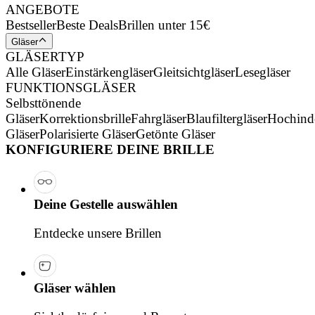
ANGEBOTE
Bestseller
Beste Deals
Brillen unter 15€
Gläser
GLÄSERTYP
Alle Gläser
Einstärkengläser
Gleitsichtgläser
Lesegläser
FUNKTIONSGLÄSER
Selbsttönende
Gläser
Korrektionsbrille
Fahrgläser
Blaufiltergläser
Hochind
Gläser
Polarisierte Gläser
Getönte Gläser
KONFIGURIERE DEINE BRILLE
Deine Gestelle auswählen
Entdecke unsere Brillen
Gläser wählen