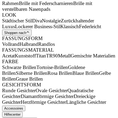
Rahmen
Brille mit Federscharnieren
Brille mit
verstellbaren Nasenpads
LOOK
Städtischer Stil
Diva
Nostalgie
Zurückhaltender
Luxus
Lockerer Business-Stil
Klassisch
Federleicht
Shoppen nach
FASSUNGSFORM
Vollrand
Halbrand
Randlos
FASSUNGSMATERIAL
Acetat
Kunststoff
Titan
TR90
Metall
Gemischte Materialien
FARBE
Schwarze Brillen
Tortoise-Brillen
Goldene
Brillen
Silberne Brillen
Rosa Brillen
Blaue Brillen
Gelbe
Brillen
Graue Brillen
GESICHTSFORM
Runde Gesichter
Ovale Gesichter
Quadratische
Gesichter
Diamantförmige Gesichter
Dreieckige
Gesichter
Herzförmige Gesichter
Längliche Gesichter
Accessoires
Hilfecenter