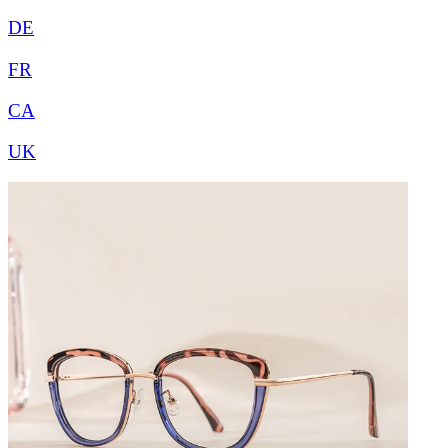
DE
FR
CA
UK