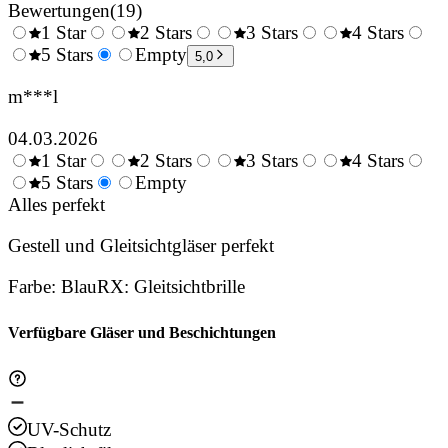
Bewertungen
(
19
)
1 Star
2 Stars
3 Stars
4 Stars
0.5
5 Stars
1.5
Empty
2.5
3.5
4.
5,0
Stars
Stars
Stars
Stars
Sta
m***l
04.03.2026
1 Star
2 Stars
3 Stars
4 Stars
0.5
5 Stars
1.5
Empty
2.5
3.5
4.
Stars
Alles perfekt
Stars
Stars
Stars
Sta
Gestell und Gleitsichtgläser perfekt
Farbe
:
Blau
RX
:
Gleitsichtbrille
Verfügbare Gläser und Beschichtungen
UV-Schutz