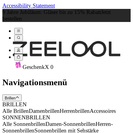
Accessibility Statement
9 Jahre Jubiläum: Gläser bis zu 15% Rabatt
Jetzt
bestellen
Geschenk
X
0
Navigationsmenü
Brillen
BRILLEN
Alle Brillen
Damenbrillen
Herrenbrillen
Accessoires
SONNENBRILLEN
Alle Sonnenbrillen
Damen-Sonnenbrillen
Herren-
Sonnenbrillen
Sonnenbrillen mit Sehstärke