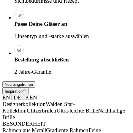
Sichtbedürfnisse und Rezept
Passe Deine Gläser an
Linsentyp und -stärke auswählen
Bestellung abschließen
2 Jahre-Garantie
Neu eingetroffen
Inspiration
ENTDECKEN
Designerkollektion
Walden Star-
Kollektion
Glitzerbrillen
Ultra-leichte Brille
Nachhaltige
Brille
BESONDERHEIT
Rahmen aus Metall
Gradiente Rahmen
Feine