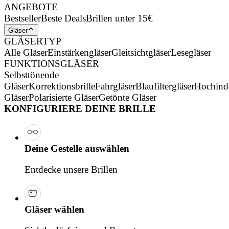
ANGEBOTE
Bestseller
Beste Deals
Brillen unter 15€
Gläser
GLÄSERTYP
Alle Gläser
Einstärkengläser
Gleitsichtgläser
Lesegläser
FUNKTIONSGLÄSER
Selbsttönende
Gläser
Korrektionsbrille
Fahrgläser
Blaufiltergläser
Hochind
Gläser
Polarisierte Gläser
Getönte Gläser
KONFIGURIERE DEINE BRILLE
Deine Gestelle auswählen
Entdecke unsere Brillen
Gläser wählen