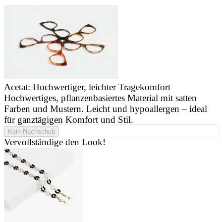
Acetat: Hochwertiger, leichter Tragekomfort
Hochwertiges, pflanzenbasiertes Material mit satten
J
Farben und Mustern. Leicht und hypoallergen – ideal
u
für ganztägigen Komfort und Stil.
d
Kein Nachschub
Vervollständige den Look!