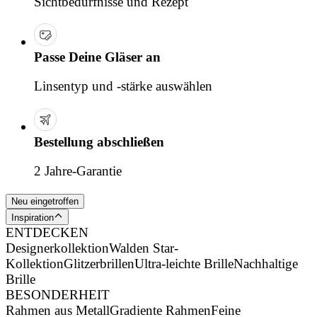
Sichtbedürfnisse und Rezept
Passe Deine Gläser an
Linsentyp und -stärke auswählen
Bestellung abschließen
2 Jahre-Garantie
Neu eingetroffen
Inspiration
ENTDECKEN
Designerkollektion
Walden Star-
Kollektion
Glitzerbrillen
Ultra-leichte Brille
Nachhaltige
Brille
BESONDERHEIT
Rahmen aus Metall
Gradiente Rahmen
Feine