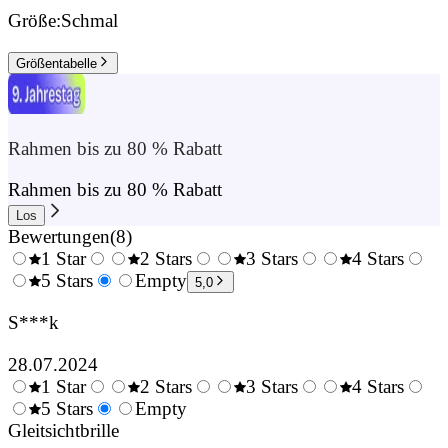
Größe:
Schmal
Größentabelle
Rahmen bis zu 80 % Rabatt
Rahmen bis zu 80 % Rabatt
Los
Bewertungen
(
8
)
1 Star
2 Stars
3 Stars
4 Stars
0.5
5 Stars
1.5
Empty
2.5
3.5
4.
5,0
Stars
Stars
Stars
Stars
Sta
S***k
28.07.2024
1 Star
2 Stars
3 Stars
4 Stars
0.5
5 Stars
1.5
Empty
2.5
3.5
4.
Stars
Gleitsichtbrille
Stars
Stars
Stars
Sta