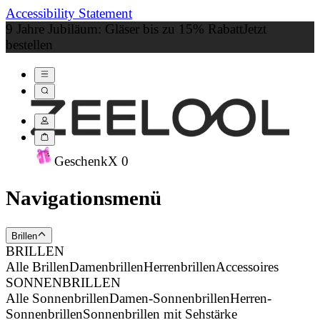
Accessibility Statement
9 Jahre Jubiläum: Gläser bis zu 15% Rabatt
Jetzt
bestellen
Geschenk
X
0
Navigationsmenü
Brillen
BRILLEN
Alle Brillen
Damenbrillen
Herrenbrillen
Accessoires
SONNENBRILLEN
Alle Sonnenbrillen
Damen-Sonnenbrillen
Herren-
Sonnenbrillen
Sonnenbrillen mit Sehstärke