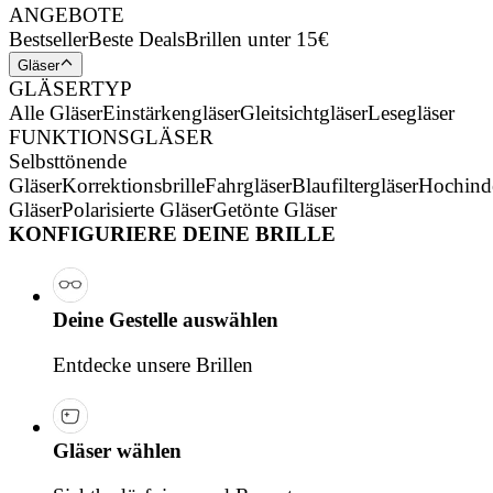
ANGEBOTE
Bestseller
Beste Deals
Brillen unter 15€
Gläser
GLÄSERTYP
Alle Gläser
Einstärkengläser
Gleitsichtgläser
Lesegläser
FUNKTIONSGLÄSER
Selbsttönende
Gläser
Korrektionsbrille
Fahrgläser
Blaufiltergläser
Hochind
Gläser
Polarisierte Gläser
Getönte Gläser
KONFIGURIERE DEINE BRILLE
Deine Gestelle auswählen
Entdecke unsere Brillen
Gläser wählen