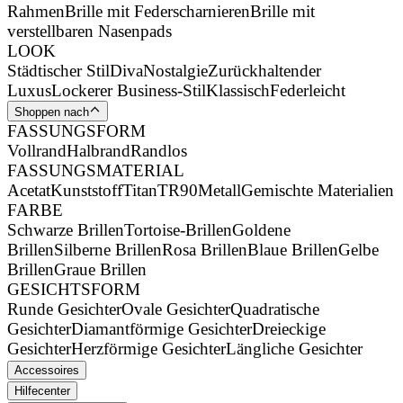
Rahmen
Brille mit Federscharnieren
Brille mit
verstellbaren Nasenpads
LOOK
Städtischer Stil
Diva
Nostalgie
Zurückhaltender
Luxus
Lockerer Business-Stil
Klassisch
Federleicht
Shoppen nach
FASSUNGSFORM
Vollrand
Halbrand
Randlos
FASSUNGSMATERIAL
Acetat
Kunststoff
Titan
TR90
Metall
Gemischte Materialien
FARBE
Schwarze Brillen
Tortoise-Brillen
Goldene
Brillen
Silberne Brillen
Rosa Brillen
Blaue Brillen
Gelbe
Brillen
Graue Brillen
GESICHTSFORM
Runde Gesichter
Ovale Gesichter
Quadratische
Gesichter
Diamantförmige Gesichter
Dreieckige
Gesichter
Herzförmige Gesichter
Längliche Gesichter
Accessoires
Hilfecenter