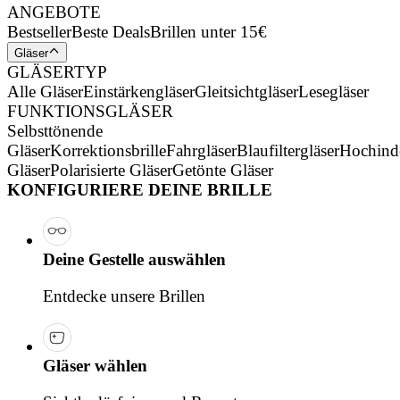
ANGEBOTE
Bestseller
Beste Deals
Brillen unter 15€
Gläser
GLÄSERTYP
Alle Gläser
Einstärkengläser
Gleitsichtgläser
Lesegläser
FUNKTIONSGLÄSER
Selbsttönende
Gläser
Korrektionsbrille
Fahrgläser
Blaufiltergläser
Hochind
Gläser
Polarisierte Gläser
Getönte Gläser
KONFIGURIERE DEINE BRILLE
Deine Gestelle auswählen
Entdecke unsere Brillen
Gläser wählen