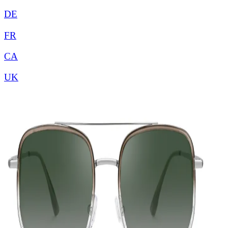
DE
FR
CA
UK