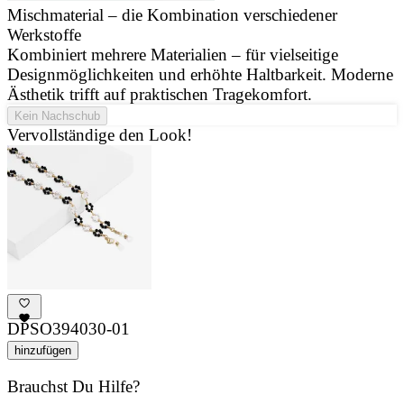
Mischmaterial – die Kombination verschiedener
Werkstoffe
J
Kombiniert mehrere Materialien – für vielseitige
u
Designmöglichkeiten und erhöhte Haltbarkeit. Moderne
d
Ästhetik trifft auf praktischen Tragekomfort.
Kein Nachschub
Vervollständige den Look!
DPSO394030-01
hinzufügen
Brauchst Du Hilfe?