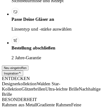
Sichtbedürfnisse und Rezept
Passe Deine Gläser an
Linsentyp und -stärke auswählen
Bestellung abschließen
2 Jahre-Garantie
Neu eingetroffen
Inspiration
ENTDECKEN
Designerkollektion
Walden Star-
Kollektion
Glitzerbrillen
Ultra-leichte Brille
Nachhaltige
Brille
BESONDERHEIT
Rahmen aus Metall
Gradiente Rahmen
Feine