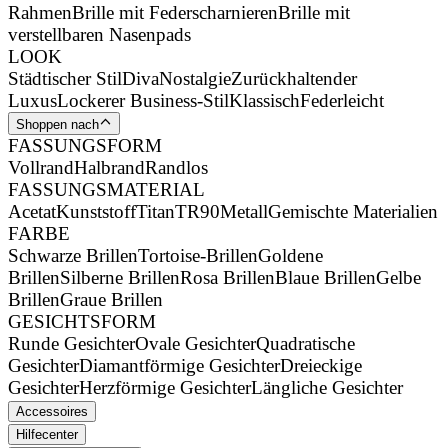
Rahmen
Brille mit Federscharnieren
Brille mit
verstellbaren Nasenpads
LOOK
Städtischer Stil
Diva
Nostalgie
Zurückhaltender
Luxus
Lockerer Business-Stil
Klassisch
Federleicht
Shoppen nach
FASSUNGSFORM
Vollrand
Halbrand
Randlos
FASSUNGSMATERIAL
Acetat
Kunststoff
Titan
TR90
Metall
Gemischte Materialien
FARBE
Schwarze Brillen
Tortoise-Brillen
Goldene
Brillen
Silberne Brillen
Rosa Brillen
Blaue Brillen
Gelbe
Brillen
Graue Brillen
GESICHTSFORM
Runde Gesichter
Ovale Gesichter
Quadratische
Gesichter
Diamantförmige Gesichter
Dreieckige
Gesichter
Herzförmige Gesichter
Längliche Gesichter
Accessoires
Hilfecenter