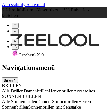
Accessibility Statement
9 Jahre Jubiläum: Gläser bis zu 15% Rabatt
Jetzt
bestellen
Geschenk
X
0
Navigationsmenü
Brillen
BRILLEN
Alle Brillen
Damenbrillen
Herrenbrillen
Accessoires
SONNENBRILLEN
Alle Sonnenbrillen
Damen-Sonnenbrillen
Herren-
Sonnenbrillen
Sonnenbrillen mit Sehstärke