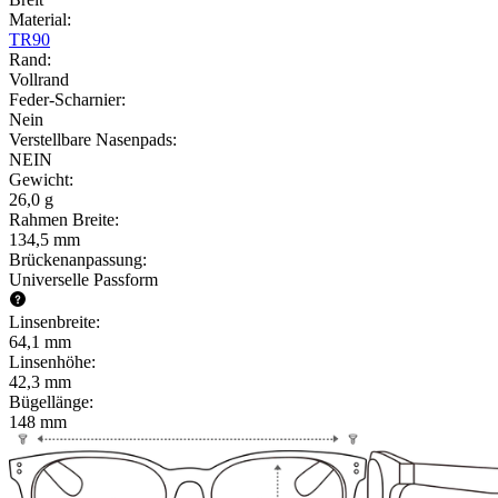
Material
:
TR90
Rand
:
Vollrand
Feder-Scharnier
:
Nein
Verstellbare Nasenpads
:
NEIN
Gewicht
:
26,0 g
Rahmen Breite
:
134,5 mm
Brückenanpassung
:
Universelle Passform
Linsenbreite
:
64,1 mm
Linsenhöhe
:
42,3 mm
Bügellänge
:
148 mm