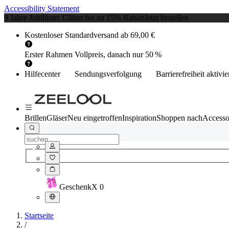
Accessibility Statement
9 Jahre Jubiläum: Gläser bis zu 15% Rabatt
Jetzt bestellen
Kostenloser Standardversand ab 69,00 €
Erster Rahmen Vollpreis, danach nur 50 %
Hilfecenter
Sendungsverfolgung
Barrierefreiheit aktivi
Brillen
Gläser
Neu eingetroffen
Inspiration
Shoppen nach
Accesso
Geschenk
X
0
Startseite
/