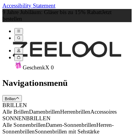
Accessibility Statement
9 Jahre Jubiläum: Gläser bis zu 15% Rabatt
Jetzt
bestellen
Geschenk
X
0
Navigationsmenü
Brillen
BRILLEN
Alle Brillen
Damenbrillen
Herrenbrillen
Accessoires
SONNENBRILLEN
Alle Sonnenbrillen
Damen-Sonnenbrillen
Herren-
Sonnenbrillen
Sonnenbrillen mit Sehstärke