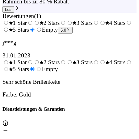
Rahmen bis zu 80 % Rabatt
Los
Bewertungen
(
1
)
1 Star
2 Stars
3 Stars
4 Stars
0.5
5 Stars
1.5
Empty
2.5
3.5
4.
5,0
Stars
Stars
Stars
Stars
Sta
j***g
31.01.2023
1 Star
2 Stars
3 Stars
4 Stars
0.5
5 Stars
1.5
Empty
2.5
3.5
4.
Stars
Stars
Stars
Stars
Sta
Sehr schöne Brillenkette
Farbe
:
Gold
Dienstleistungen & Garantien