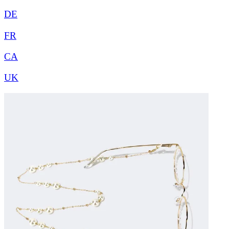
DE
FR
CA
UK