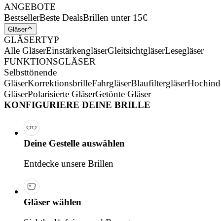
ANGEBOTE
Bestseller
Beste Deals
Brillen unter 15€
Gläser
GLÄSERTYP
Alle Gläser
Einstärkengläser
Gleitsichtgläser
Lesegläser
FUNKTIONSGLÄSER
Selbsttönende
Gläser
Korrektionsbrille
Fahrgläser
Blaufiltergläser
Hochind
Gläser
Polarisierte Gläser
Getönte Gläser
KONFIGURIERE DEINE BRILLE
Deine Gestelle auswählen
Entdecke unsere Brillen
Gläser wählen