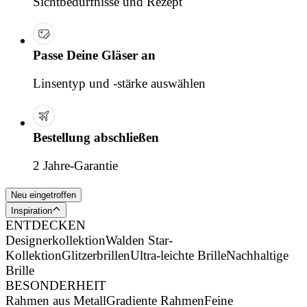
Sichtbedürfnisse und Rezept
Passe Deine Gläser an
Linsentyp und -stärke auswählen
Bestellung abschließen
2 Jahre-Garantie
Neu eingetroffen
Inspiration
ENTDECKEN
Designerkollektion
Walden Star-
Kollektion
Glitzerbrillen
Ultra-leichte Brille
Nachhaltige
Brille
BESONDERHEIT
Rahmen aus Metall
Gradiente Rahmen
Feine