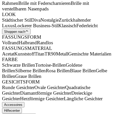
Rahmen
Brille mit Federscharnieren
Brille mit
verstellbaren Nasenpads
LOOK
Städtischer Stil
Diva
Nostalgie
Zurückhaltender
Luxus
Lockerer Business-Stil
Klassisch
Federleicht
Shoppen nach
FASSUNGSFORM
Vollrand
Halbrand
Randlos
FASSUNGSMATERIAL
Acetat
Kunststoff
Titan
TR90
Metall
Gemischte Materialien
FARBE
Schwarze Brillen
Tortoise-Brillen
Goldene
Brillen
Silberne Brillen
Rosa Brillen
Blaue Brillen
Gelbe
Brillen
Graue Brillen
GESICHTSFORM
Runde Gesichter
Ovale Gesichter
Quadratische
Gesichter
Diamantförmige Gesichter
Dreieckige
Gesichter
Herzförmige Gesichter
Längliche Gesichter
Accessoires
Hilfecenter